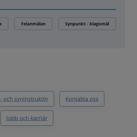
a
Felanmälan
Synpunkt - klagomål
- och syninstruktör
Kontakta oss
Jobb och karriär