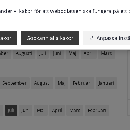
der vi kakor för att webbplatsen ska fungera på ett br
mber
Augusti
Juni
Maj
April
Mars
kakor
Godkänn alla kakor
Anpassa instä
mber
Augusti
Juli
Juni
Maj
April
Mars
September
Augusti
Maj
Februari
Januari
i
Juli
Juni
Maj
April
Mars
Februari