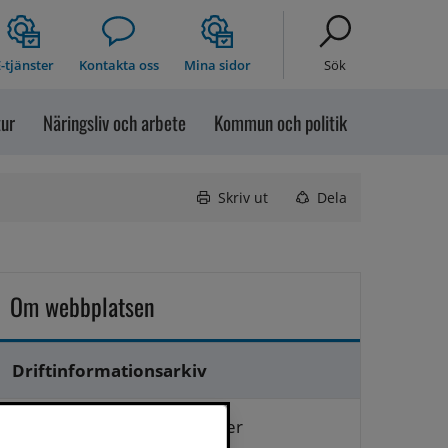
-tjänster
Kontakta oss
Mina sidor
Sök
tur
Näringsliv och arbete
Kommun och politik
Skriv ut
Dela
Om webbplatsen
Driftinformationsarkiv
Hantering av personuppgifter