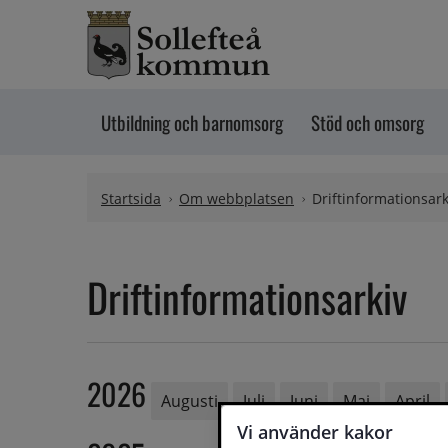
Hoppa till innehåll
Utbildning och barnomsorg
Stöd och omsorg
Startsida
Om webbplatsen
Driftinformationsark
Driftinformationsarkiv
2026
Augusti
Juli
Juni
Maj
April
Vi använder kakor