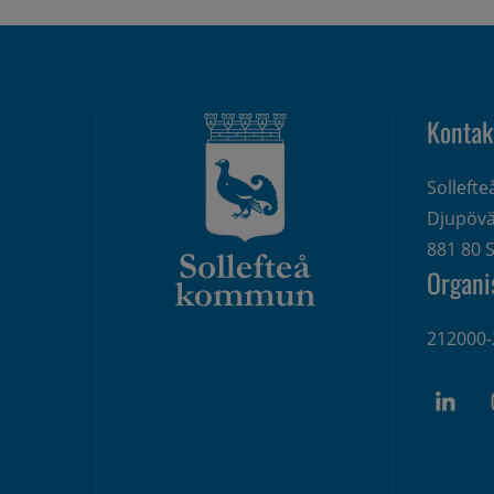
Kontak
Solleft
Djupövä
881 80 S
Organi
212000-