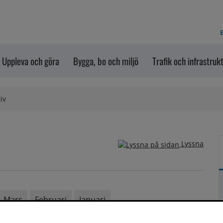
E
Uppleva och göra
Bygga, bo och miljö
Trafik och infrastruk
iv
Lyssna
Mars
Februari
Januari