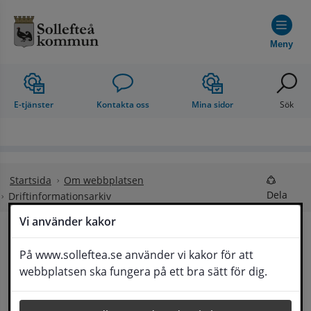
Hoppa till innehåll
Meny
E-tjänster
Kontakta oss
Mina sidor
Sök
Startsida
Om webbplatsen
Dela
Driftinformationsarkiv
Vi använder kakor
Driftinformationsarkiv
På www.solleftea.se använder vi kakor för att
Lyssna
webbplatsen ska fungera på ett bra sätt för dig.