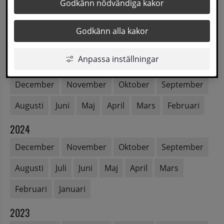
2026
Godkänn nödvändiga kakor
Augusti
Juli
Juni
Maj
April
Mars
Godkänn alla kakor
Februari
Januari
Anpassa inställningar
2025
December
November
Oktober
September
Augusti
Juni
Maj
April
Mars
Februari
2024
December
November
Oktober
September
Augusti
Juli
Juni
Maj
April
Mars
Februari
Januari
2023