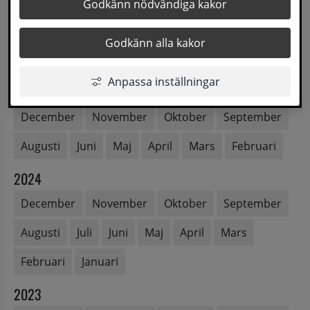
2026
Godkänn nödvändiga kakor
Augusti
Juli
Juni
Maj
April
Mars
Godkänn alla kakor
Februari
Januari
Anpassa inställningar
2025
December
November
Oktober
September
Augusti
Juni
Maj
April
Mars
Februari
2024
December
November
Oktober
September
Augusti
Juli
Juni
Maj
April
Mars
Februari
Januari
2023