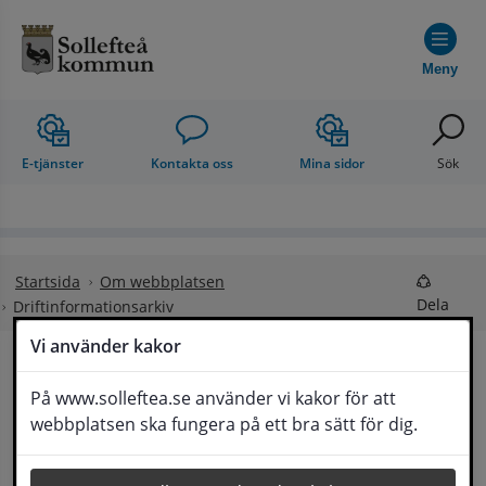
Hoppa till innehåll
Meny
E-tjänster
Kontakta oss
Mina sidor
Sök
Startsida
Om webbplatsen
Dela
Driftinformationsarkiv
Vi använder kakor
Driftinformationsarkiv
På www.solleftea.se använder vi kakor för att
Lyssna
webbplatsen ska fungera på ett bra sätt för dig.