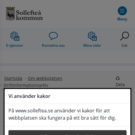
Hoppa till innehåll
Meny
E-tjänster
Kontakta oss
Mina sidor
Sök
Startsida
Om webbplatsen
Dela
Driftinformationsarkiv
Vi använder kakor
Driftinformationsarkiv
På www.solleftea.se använder vi kakor för att
Lyssna
webbplatsen ska fungera på ett bra sätt för dig.