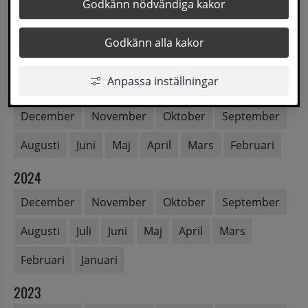
2026
Godkänn nödvändiga kakor
Augusti
Juli
Juni
Maj
April
Mars
Godkänn alla kakor
Februari
Januari
Anpassa inställningar
2025
December
November
Oktober
September
Augusti
Juni
Maj
April
Mars
Februari
2024
December
November
Oktober
September
Augusti
Juli
Juni
Maj
April
Mars
Februari
Januari
2023