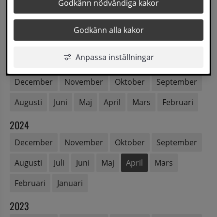
2026
Godkänn nödvändiga kakor
Augusti
Juli
Juni
Maj
April
Mars
Godkänn alla kakor
Februari
Januari
Anpassa inställningar
2025
December
November
Oktober
September
Augusti
Juni
Maj
April
Mars
Februari
2024
December
November
Oktober
September
Augusti
Juli
Juni
Maj
April
Mars
Februari
Januari
2023