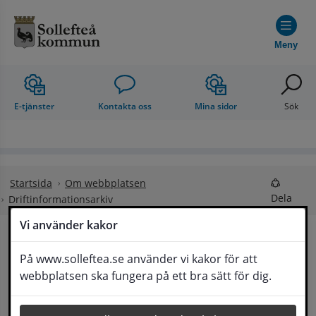
Hoppa till innehåll
Meny
E-tjänster
Kontakta oss
Mina sidor
Sök
Startsida
Om webbplatsen
Dela
Driftinformationsarkiv
Vi använder kakor
Driftinformationsarkiv
På www.solleftea.se använder vi kakor för att
Lyssna
webbplatsen ska fungera på ett bra sätt för dig.