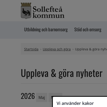
Hoppa till innehåll
Utbildning och barnomsorg
Stöd och omsorg
Startsida
Uppleva och göra
Uppleva & göra nyh
Uppleva & göra nyheter
2026
Maj
Mars
Vi använder kakor