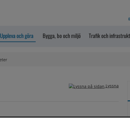
E
Uppleva och göra
Bygga, bo och miljö
Trafik och infrastruk
eter
Lyssna