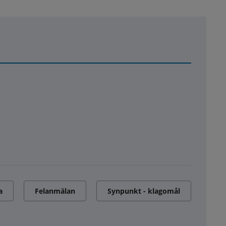
a
Felanmälan
Synpunkt - klagomål