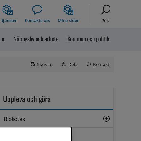
-tjänster
Kontakta oss
Mina sidor
Sök
tur
Näringsliv och arbete
Kommun och politik
Skriv ut
Dela
Kontakt
Uppleva och göra
Bibliotek
Bilddatabas Sollefteå