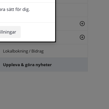
a sätt för dig.
Evenemang
Fritid
llningar
Kultur
Lokalbokning / Bidrag
Uppleva & göra nyheter