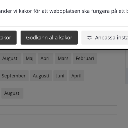
der vi kakor för att webbplatsen ska fungera på ett br
kakor
Godkänn alla kakor
Anpassa instä
Augusti
Maj
April
Mars
Februari
September
Augusti
Juni
April
Augusti