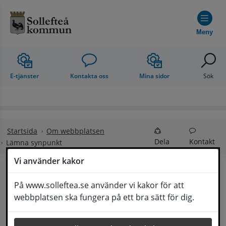
Hoppa till innehåll
Meny
E-tjänster
Kontakta oss
Mina sidor
Sök
Startsida
Om webbplatsen
Dela
Kontakt
Lämna synpunkt
Vi använder kakor
Lämna synpunkt
På www.solleftea.se använder vi kakor för att
Lyssna
webbplatsen ska fungera på ett bra sätt för dig.
Här kan du lämna synpunkter, förslag och 
klagomål, men också ge oss beröm på hemsida 