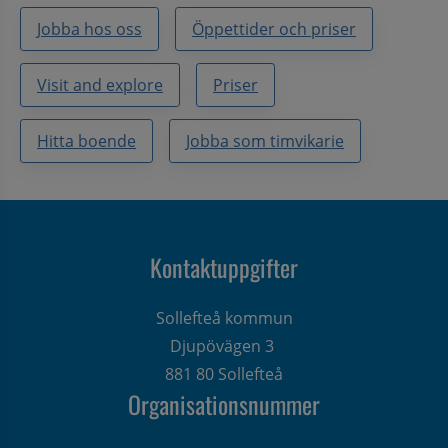
Jobba hos oss
Öppettider och priser
Visit and explore
Priser
Hitta boende
Jobba som timvikarie
Kontaktuppgifter
Sollefteå kommun
Djupövägen 3 
881 80 Sollefteå
Organisationsnummer