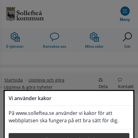
Hoppa till innehåll
Meny
E-tjänster
Kontakta oss
Mina sidor
Sök
Startsida
Uppleva och göra
Dela
Kontakt
Uppleva & göra nyheter
Vi använder kakor
Uppleva & göra 
På www.solleftea.se använder vi kakor för att
Lyssna
webbplatsen ska fungera på ett bra sätt för dig.
nyheter