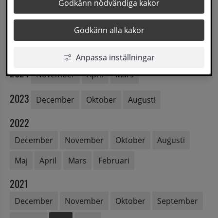
Godkänn nödvändiga kakor
2026
Maj
Mars
Godkänn alla kakor
2025
December
November
Februari
Anpassa inställningar
2024
November
April
Mars
2023
December
Oktober
Augusti
2022
December
November
Oktober
Augusti
Maj
April
Mars
Februari
2021
December
November
Oktober
September