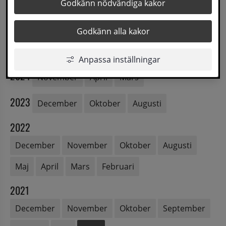
Godkänn nödvändiga kakor
2026
Maj
Mars
Godkänn alla kakor
2025
December
November
Februari
Anpassa inställningar
2024
November
April
Mars
2023
December
Oktober
Augusti
2022
December
November
Oktober
Augusti
Maj
April
Mars
Februari
2021
December
November
Oktober
September