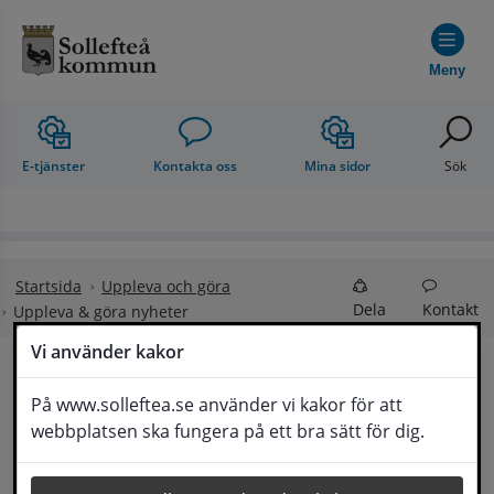
Hoppa till innehåll
Meny
E-tjänster
Kontakta oss
Mina sidor
Sök
Startsida
Uppleva och göra
Dela
Kontakt
Uppleva & göra nyheter
Vi använder kakor
Uppleva & göra 
På www.solleftea.se använder vi kakor för att
Lyssna
webbplatsen ska fungera på ett bra sätt för dig.
nyheter