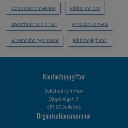
Jobba som timvikarie
Jobba hos oss
Öppettider och priser
Ansökan komvux
Schema för gymnasiet
Jobbmöjligheter
Kontaktuppgifter
Sollefteå kommun
Djupövägen 3 
881 80 Sollefteå
Organisationsnummer