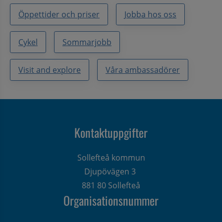
Öppettider och priser
Jobba hos oss
Cykel
Sommarjobb
Visit and explore
Våra ambassadörer
Kontaktuppgifter
Sollefteå kommun
Djupövägen 3 
881 80 Sollefteå
Organisationsnummer