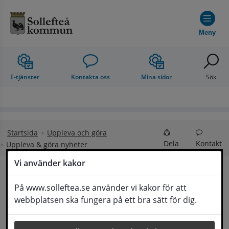
Hoppa till innehåll
Meny
E-tjänster
Kontakta oss
Mina sidor
Sök
Startsida
Uppleva och göra
Dela
Kontakt
Uppleva & göra nyheter
Vi använder kakor
Uppleva & göra 
På www.solleftea.se använder vi kakor för att
Lyssna
webbplatsen ska fungera på ett bra sätt för dig.
nyheter