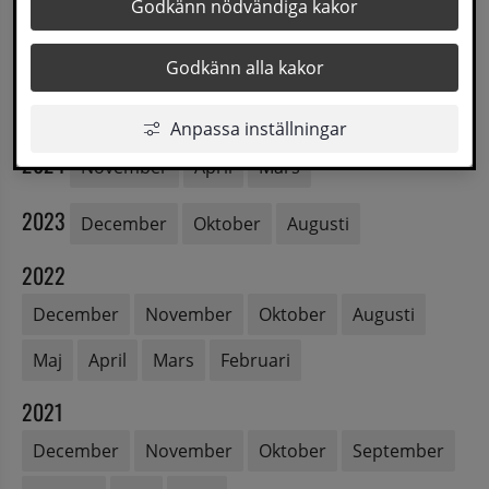
Godkänn nödvändiga kakor
2026
Maj
Mars
Godkänn alla kakor
2025
December
November
Februari
Anpassa inställningar
2024
November
April
Mars
2023
December
Oktober
Augusti
2022
December
November
Oktober
Augusti
Maj
April
Mars
Februari
2021
December
November
Oktober
September