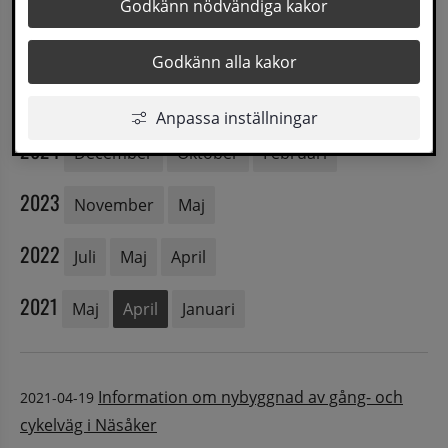
Godkänn nödvändiga kakor
2026
Januari
Godkänn alla kakor
2025
Juni
April
Februari
Anpassa inställningar
2024
December
Oktober
Februari
2023
November
Maj
2022
Juli
Maj
April
2021
Maj
April
Januari
Information om nybyggnad av gång- och
2021-04-19
cykelväg i Näsåker