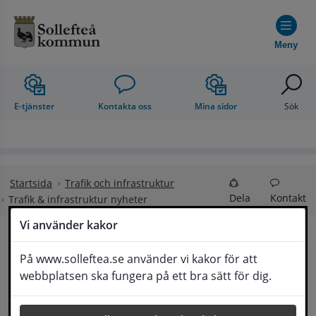
Hoppa till innehåll
Meny
E-tjänster
Kontakta oss
Mina sidor
Sök
Startsida
Trafik och infrastruktur
Dela
Kontakt
Trafik & infrastruktur nyheter
Vi använder kakor
Trafik & infrastruktur 
På www.solleftea.se använder vi kakor för att
Lyssna
webbplatsen ska fungera på ett bra sätt för dig.
nyheter