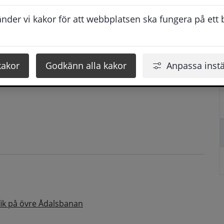
der vi kakor för att webbplatsen ska fungera på ett br
kakor
Godkänn alla kakor
Anpassa instä
fik på övre Ådalsbanan