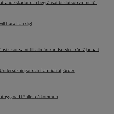
fattande skador och begränsat beslutsutrymme för
ill höra från dig!
änstresor samt till allmän kundservice från 7 januari
 Undersökningar och framtida åtgärder
dsutbyggnad i Sollefteå kommun