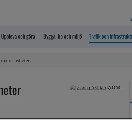
E
Uppleva och göra
Bygga, bo och miljö
Trafik och infrastrukt
struktur nyheter
heter
Lyssna