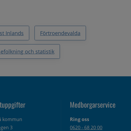
st Inlands
Förtroendevalda
efolkning och statistik
tuppgifter
Medborgarservice
eå kommun
Ring oss
gen 3 
0620 - 68 20 00