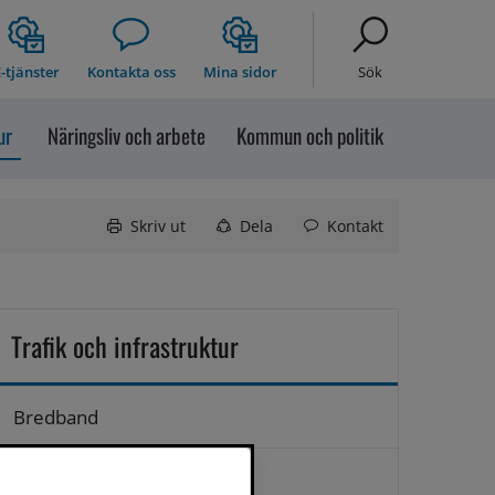
-tjänster
Kontakta oss
Mina sidor
Sök
ur
Näringsliv och arbete
Kommun och politik
Skriv ut
Dela
Kontakt
Trafik och infrastruktur
Bredband
Flyg