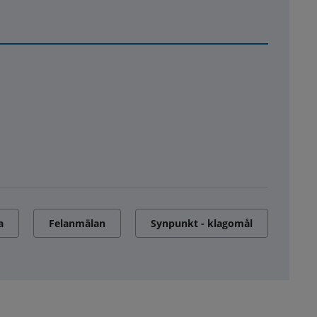
a
Felanmälan
Synpunkt - klagomål