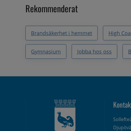
Rekommenderat
Brandsäkerhet i hemmet
High Coa
Gymnasium
Jobba hos oss
B
Kontak
Solleft
Djupövä