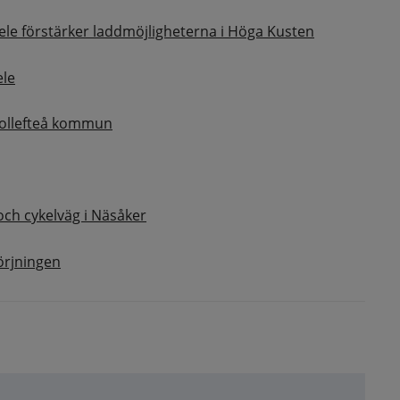
ele förstärker laddmöjligheterna i Höga Kusten
ele
Sollefteå kommun
ch cykelväg i Näsåker
örjningen