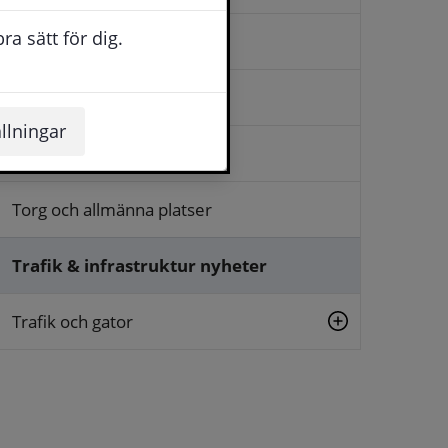
a sätt för dig.
Gå och cykla
Kollektivtrafik
llningar
Renhållning och snöröjning
Torg och allmänna platser
Trafik & infrastruktur nyheter
Trafik och gator