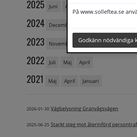
2025
Juni
April
Februari
På www.solleftea.se använ
2024
December
Oktober
Februari
2023
Godkänn nödvändiga 
November
Maj
2022
Juli
Maj
April
2021
Maj
April
Januari
Vägbelysning Granvågsvägen
2026-01-30
Starkt steg mot återinförd persontra
2025-06-25