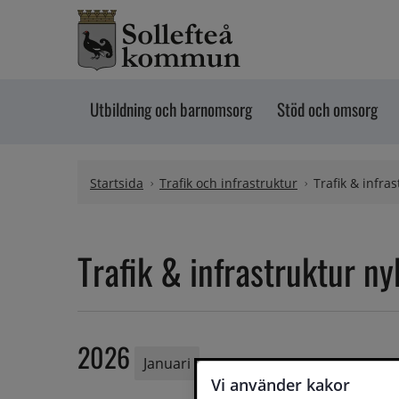
Hoppa till innehåll
Utbildning och barnomsorg
Stöd och omsorg
Startsida
Trafik och infrastruktur
Trafik & infra
Trafik & infrastruktur ny
2026
Januari
Vi använder kakor