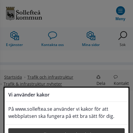
Hoppa till innehåll
Meny
E-tjänster
Kontakta oss
Mina sidor
Sök
Startsida
Trafik och infrastruktur
Dela
Kontakt
Trafik & infrastruktur nyheter
Vi använder kakor
Över 23 miljoner i stöd 
På www.solleftea.se använder vi kakor för att
Lyssna
webbplatsen ska fungera på ett bra sätt för dig.
till bredbandsutbyggnad i Sollefteå 
kommun