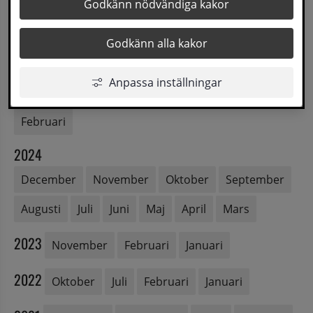
Godkänn nödvändiga kakor
2026
Juni
Maj
April
Mars
Februari
Godkänn alla kakor
2025
Anpassa inställningar
November
Oktober
Maj
April
Mars
Februari
2024
December
November
Oktober
September
Augusti
Juli
Juni
Maj
April
Mars
2023
November
Februari
Januari
2022
Oktober
Juli
Februari
Januari