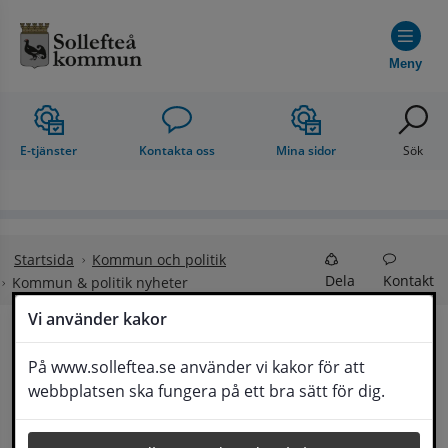
Hoppa till innehåll
Meny
E-tjänster
Kontakta oss
Mina sidor
Sök
Startsida
Kommun och politik
Dela
Kontakt
Kommun & politik nyheter
Vi använder kakor
Kommun & politik 
På www.solleftea.se använder vi kakor för att
Lyssna
webbplatsen ska fungera på ett bra sätt för dig.
nyheter