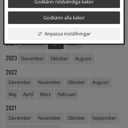
Godkänn nödvändiga kakor
2026
Maj
Mars
Godkänn alla kakor
2025
December
November
Februari
Anpassa inställningar
2024
November
April
Mars
2023
December
Oktober
Augusti
2022
December
November
Oktober
Augusti
Maj
April
Mars
Februari
2021
December
November
Oktober
September