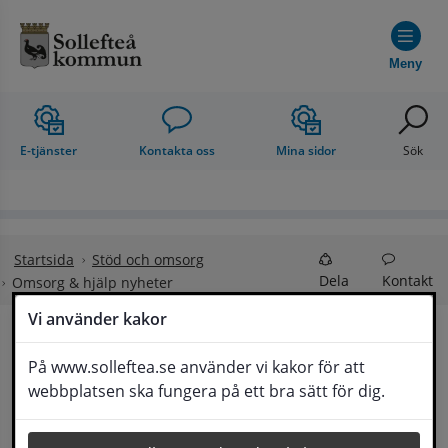
Hoppa till innehåll
Meny
E-tjänster
Kontakta oss
Mina sidor
Sök
Startsida
Stöd och omsorg
Dela
Kontakt
Omsorg & hjälp nyheter
Vi använder kakor
Omsorg & hjälp 
På www.solleftea.se använder vi kakor för att
Lyssna
webbplatsen ska fungera på ett bra sätt för dig.
nyheter