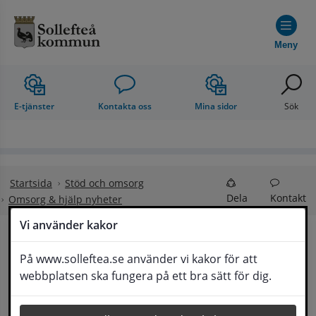
Hoppa till innehåll
Meny
E-tjänster
Kontakta oss
Mina sidor
Sök
Startsida
Stöd och omsorg
Dela
Kontakt
Omsorg & hjälp nyheter
Vi använder kakor
God och nära vård på 
På www.solleftea.se använder vi kakor för att
Lyssna
webbplatsen ska fungera på ett bra sätt för dig.
landsbygd 2.0