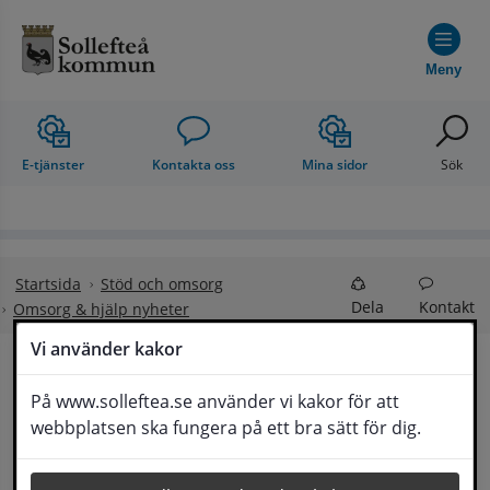
Hoppa till innehåll
Meny
E-tjänster
Kontakta oss
Mina sidor
Sök
Startsida
Stöd och omsorg
Dela
Kontakt
Omsorg & hjälp nyheter
Vi använder kakor
Nya stödmottagningar 
På www.solleftea.se använder vi kakor för att
Lyssna
webbplatsen ska fungera på ett bra sätt för dig.
öppnar i Västernorrland