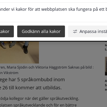
S
der vi kakor för att webbplatsen ska fungera på ett br
kakor
Godkänn alla kakor
Anpassa instä
U
a
s
L
en, Maria Sjödin och Viktoria Häggström Saknas på bild :
in Vikström
lege har 5 språkombubd inom 
A
S
 26 till kommer att utbildas.
s
a kollegor när det gäller språkutveckling. 
latsen språkutvecklande och för en bättre 