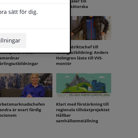
pråklyftet på Reveljen
Esther läser till
undersköterska
a sätt för dig.
llningar
tbilda dig på en
Från distriktschef till
rbetsplats - Peter
lärlingsutbildning: Anders
amordnar
Holmgren läste till VVS-
ärlingsutbildningar
montör
rbetsmarknadschefen
Klart med förstärkning till
andra är snart färdig
regionala tillväxtprojektet
ocionom
Hållbar
samhällsomställning