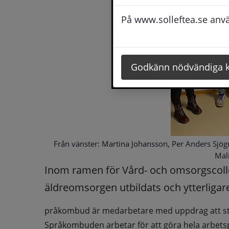
På www.solleftea.se använ
Godkänn nödvändiga 
Från vänster: Martina Johansson, Per Anders Sjögr
Mal
Inom ramen för Vård- och omsorgscol
äldreomsorgen utbildats och ytterligare
pråkombud är medarbetare med uppdrag att stödj
Språkombuden arbetar för att göra hela arbetsp