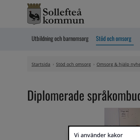
Hoppa till innehåll
Utbildning och barnomsorg
Stöd och omsorg
Startsida
Stöd och omsorg
Omsorg & hjälp nyh
Diplomerade språkombu
Vi använder kakor