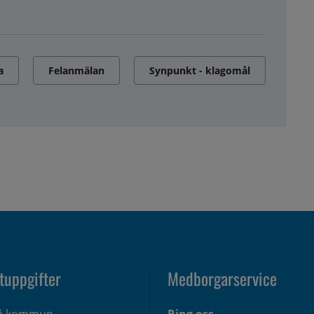
a
Felanmälan
Synpunkt - klagomål
tuppgifter
Medborgarservice
eå kommun
Ring oss