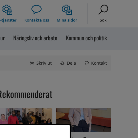
-tjänster
Kontakta oss
Mina sidor
Sök
tur
Näringsliv och arbete
Kommun och politik
Skriv ut
Dela
Kontakt
Rekommenderat