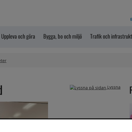
E
Uppleva och göra
Bygga, bo och miljö
Trafik och infrastruk
eter
d
Lyssna