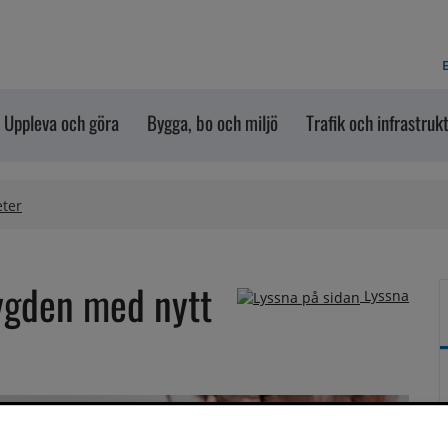
E
Uppleva och göra
Bygga, bo och miljö
Trafik och infrastruk
eter
ygden med nytt 
Lyssna