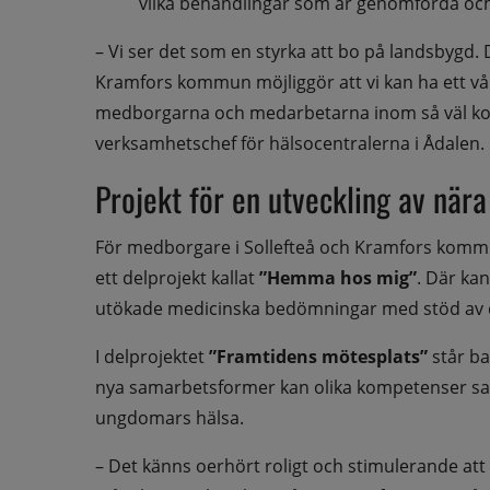
vilka behandlingar som är genomförda oc
– Vi ser det som en styrka att bo på landsbygd
Kramfors kommun möjliggör att vi kan ha ett vå
medborgarna och medarbetarna inom så väl ko
verksamhetschef för hälsocentralerna i Ådalen.
Projekt för en utveckling av nära
För medborgare i Sollefteå och Kramfors kommu
ett delprojekt kallat 
”Hemma hos mig”
. Där ka
utökade medicinska bedömningar med stöd av di
I delprojektet 
”Framtidens mötesplats”
 står b
nya samarbetsformer kan olika kompetenser sam
ungdomars hälsa.
– Det känns oerhört roligt och stimulerande at