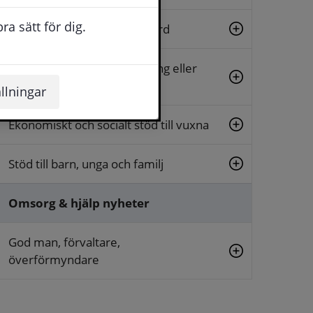
a sätt för dig.
Stöd inom hälso- och sjukvård
Stöd vid funktionsnedsättning eller
psykisk ohälsa
llningar
Ekonomiskt och socialt stöd till vuxna
Stöd till barn, unga och familj
Omsorg & hjälp nyheter
God man, förvaltare,
överförmyndare