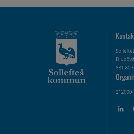
Kontak
Solleft
Djupövä
881 80 S
Organi
212000-