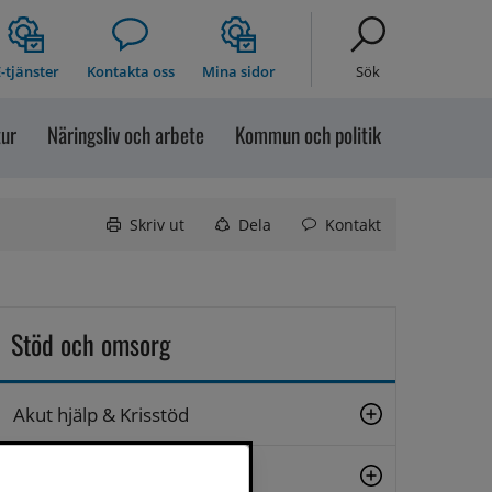
-tjänster
Kontakta oss
Mina sidor
Sök
tur
Näringsliv och arbete
Kommun och politik
Skriv ut
Dela
Kontakt
Stöd och omsorg
Akut hjälp & Krisstöd
Stöd till äldre