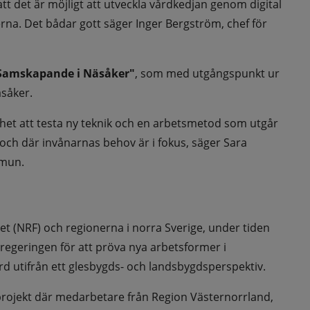
att det är möjligt att utveckla vårdkedjan genom digital 
na. Det bådar gott säger Inger Bergström, chef för 
Samskapande i Näsåker"
, som med utgångspunkt ur 
såker.
ghet att testa ny teknik och en arbetsmetod som utgår 
ch där invånarnas behov är i fokus, säger Sara 
mmun.
 (NRF) och regionerna i norra Sverige, under tiden 
regeringen för att pröva nya arbetsformer i 
rd utifrån ett glesbygds- och landsbygdsperspektiv.
projekt där medarbetare från Region Västernorrland, 