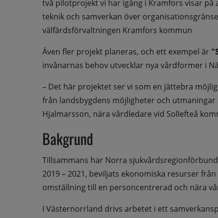
två pilotprojekt vi har igång i Kramfors visar på 
teknik och samverkan över organisationsgränser
välfärdsförvaltningen Kramfors kommun
Även fler projekt planeras, och ett exempel är 
"
invånarnas behov utvecklar nya vårdformer i Nä
– Det här projektet ser vi som en jättebra möjli
från landsbygdens möjligheter och utmaningar o
Hjalmarsson, nära vårdledare vid Sollefteå ko
Bakgrund
Tillsammans har Norra sjukvårdsregionförbundet
2019 – 2021, beviljats ekonomiska resurser från 
omställning till en personcentrerad och nära vå
I Västernorrland drivs arbetet i ett samverkans