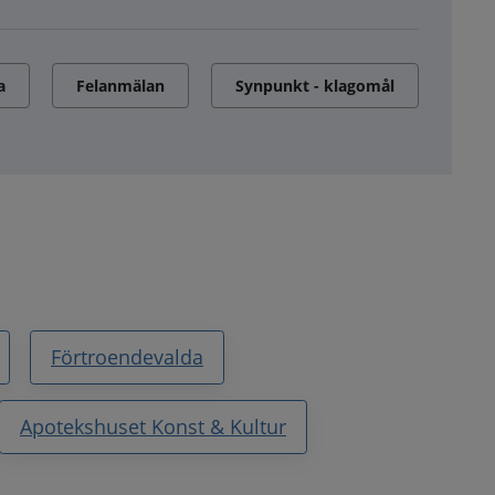
a
Felanmälan
Synpunkt - klagomål
Förtroendevalda
Apotekshuset Konst & Kultur