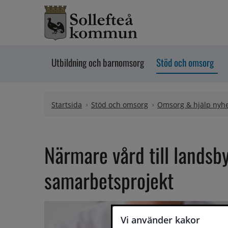
Hoppa till innehåll
Utbildning och barnomsorg
Stöd och omsorg
Startsida
Stöd och omsorg
Omsorg & hjälp nyh
Närmare vård till landsb
samarbetsprojekt
Vi använder kakor