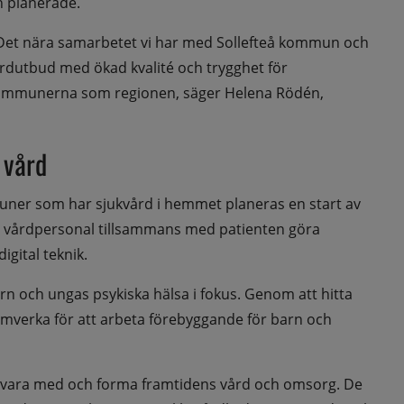
h planerade.
. Det nära samarbetet vi har med Sollefteå kommun och 
rdutbud med ökad kvalité och trygghet för 
mmunerna som regionen, säger Helena Rödén, 
 vård
ner som har sjukvård i hemmet planeras en start av 
n vårdpersonal tillsammans med patienten göra 
gital teknik.
arn och ungas psykiska hälsa i fokus. Genom att hitta 
verka för att arbeta förebyggande för barn och 
t vara med och forma framtidens vård och omsorg. De 