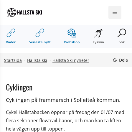
Hoppa till innehåll
Hoppa till undermeny
Meny
Väder
Senaste nytt
Webshop
Lyssna
Sök
Dela
Startsida
Hallsta ski
Hallsta Ski nyheter
Cyklingen
Cyklingen på frammarsch i Sollefteå kommun.
Cykel Hallstabacken öppnar på fredag den 01/07 med 
flera sektioner flowtrail-banor, och man kan ta liften 
hela vägen upp till toppen.