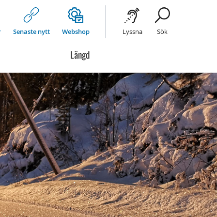
r
Senaste nytt
Webshop
Lyssna
Sök
Längd