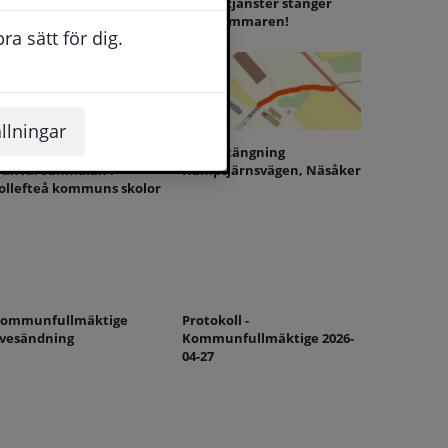
ommunfullmäktiges
Våra E-tjänster stänger
ammanträde är INSTÄLLT
över sommaren!
a sätt för dig.
llningar
ya rutiner för
Vägavstängning
rånvaroanmälan i
Hamptjärnsvägen, Näsåker
ollefteå kommuns skolor
ommunfullmäktige
Protokoll -
ivesändning
Kommunfullmäktige 2026-
04-27