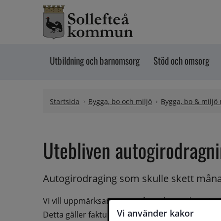
Hoppa till innehåll
Utbildning och barnomsorg
Stöd och omsorg
Startsida
Bygga, bo och miljö
Bygga, bo & miljö
Utebliven autogirodragn
Autogirodraging som skulle skett månad
Vi vill uppmärksamma er på att denna dragning
Vi använder kakor
Detta gäller fakturor för VA och sophämtning m