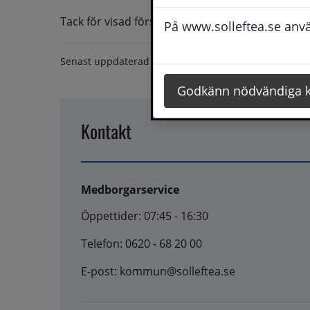
Tack för visad förståelse.
På www.solleftea.se använ
Senast uppdaterad
3 januari 2024
Godkänn nödvändiga 
Kontakt
Medborgarservice
Öppettider: 07:45 - 16:30
Telefon: 0620 - 68 20 00
E-post: kommun@solleftea.se