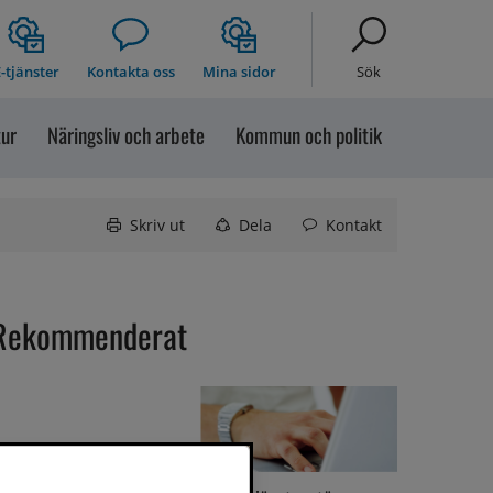
-tjänster
Kontakta oss
Mina sidor
Sök
tur
Näringsliv och arbete
Kommun och politik
Skriv ut
Dela
Kontakt
Rekommenderat