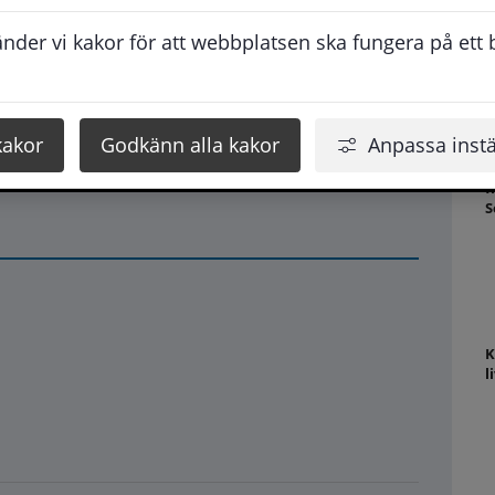
K
s
der vi kakor för att webbplatsen ska fungera på ett br
kakor
Godkänn alla kakor
Anpassa instä
N
f
S
K
l