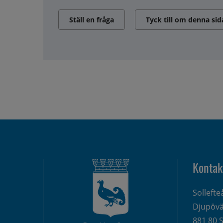
Ställ en fråga
Tyck till om denna sid
Kontak
Solleft
Djupövä
881 80 S