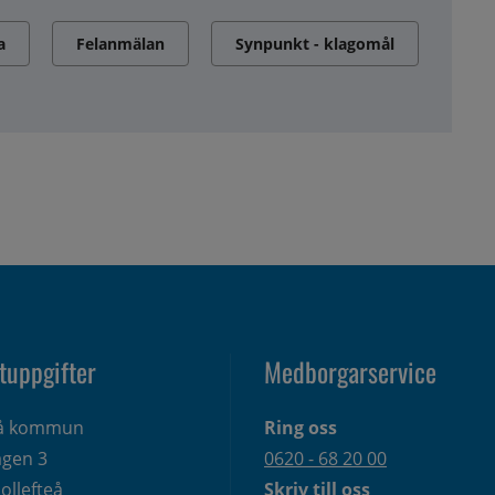
a
Felanmälan
Synpunkt - klagomål
tuppgifter
Medborgarservice
eå kommun
Ring oss
gen 3 
0620 - 68 20 00
ollefteå
Skriv till oss