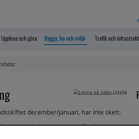
E
Uppleva och göra
Bygga, bo och miljö
Trafik och infrastruk
 nyheter
ing
Lyssna
sskiftet december/januari, har inte skett.
 kommer att ske inom de närmaste fyra dagarna. 
ed förfallodatum 2023-12-29.