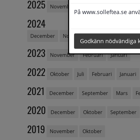
2025
November
Oktober
Maj
April
På www.solleftea.se använ
2024
December
November
Oktober
Septe
Godkänn nödvändiga 
2023
November
Februari
Januari
2022
Oktober
Juli
Februari
Januari
2021
December
September
Mars
F
2020
December
Oktober
September
2019
November
Oktober