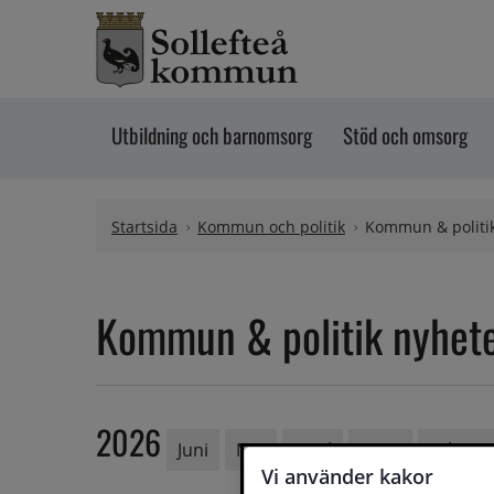
Hoppa till innehåll
Utbildning och barnomsorg
Stöd och omsorg
Startsida
Kommun och politik
Kommun & politi
Kommun & politik nyhet
2026
Juni
Maj
April
Mars
Februar
Vi använder kakor