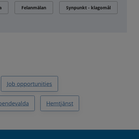
a
Felanmälan
Synpunkt - klagomål
Job opportunities
roendevalda
Hemtjänst