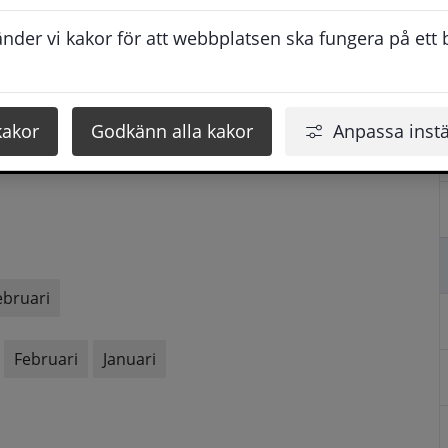
Mars
Februari
der vi kakor för att webbplatsen ska fungera på ett br
mber
Augusti
Juli
Juni
Maj
April
Mars
kakor
Godkänn alla kakor
Anpassa instä
ebruari
Februari
Januari