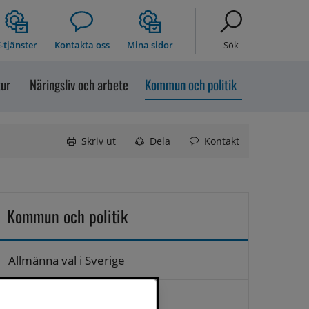
-tjänster
Kontakta oss
Mina sidor
Sök
tur
Näringsliv och arbete
Kommun och politik
Skriv ut
Dela
Kontakt
Kommun och politik
Allmänna val i Sverige
Anslagstavla