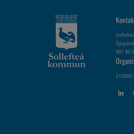
Kontak
Solleft
Djupövä
881 80 S
Organi
212000-