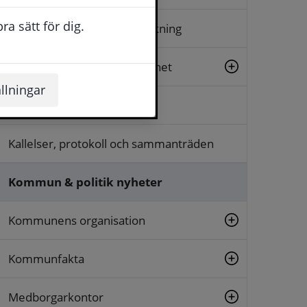
a sätt för dig.
Arkiv, diarium och släktforskning
Beslut, insyn och rättssäkerhet
llningar
Dialog och synpunkter
Kallelser, protokoll och sammanträden
Kommun & politik nyheter
Kommunens organisation
Kommunfakta
Medborgarkontor