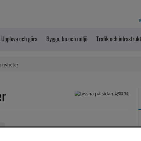
E
Uppleva och göra
Bygga, bo och miljö
Trafik och infrastruk
k nyheter
er
Lyssna
i