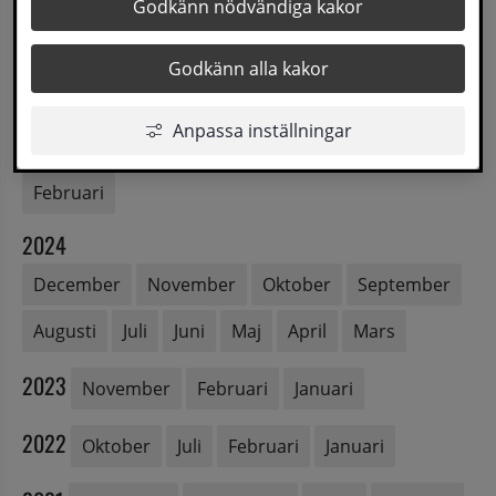
Godkänn nödvändiga kakor
2026
Juni
Maj
April
Mars
Februari
Godkänn alla kakor
2025
Anpassa inställningar
November
Oktober
Maj
April
Mars
Februari
2024
December
November
Oktober
September
Augusti
Juli
Juni
Maj
April
Mars
2023
November
Februari
Januari
2022
Oktober
Juli
Februari
Januari