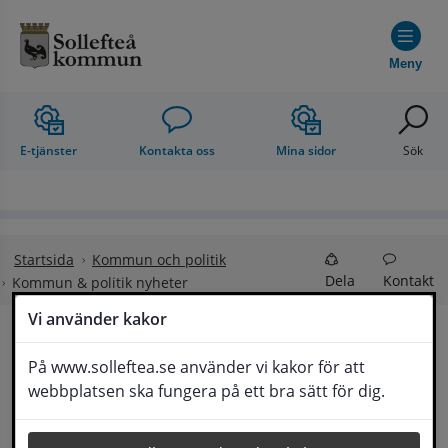
Hoppa till innehåll
Meny
E-tjänster
Kontakta oss
Mina sidor
Sök
Startsida
Kommun och politik
Dela
Kontakt
Kommun & politik nyheter
Vi använder kakor
Kommun & politik 
På www.solleftea.se använder vi kakor för att
Lyssna
webbplatsen ska fungera på ett bra sätt för dig.
nyheter