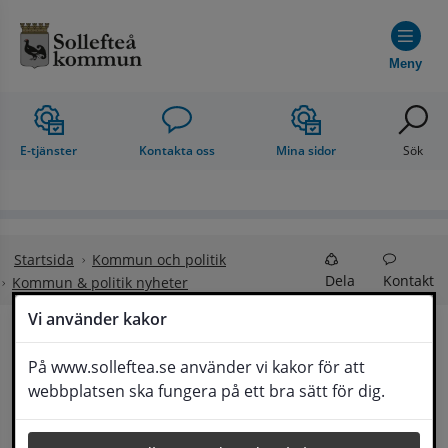
Hoppa till innehåll
Meny
E-tjänster
Kontakta oss
Mina sidor
Sök
Startsida
Kommun och politik
Dela
Kontakt
Kommun & politik nyheter
Vi använder kakor
Sollefteå sjukhus bör 
På www.solleftea.se använder vi kakor för att
Lyssna
webbplatsen ska fungera på ett bra sätt för dig.
bli ett beredskapssjukhus