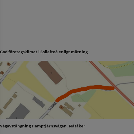
God företagsklimat i Sollefteå enligt mätning
Vägavstängning Hamptjärnsvägen, Näsåker