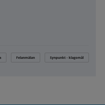
a
Felanmälan
Synpunkt - klagomål