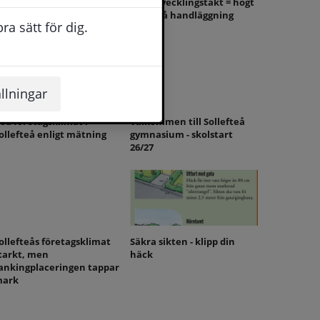
ollefteå kommun vänder
Hög utvecklingstakt = högt
ig till staten för att säkra
tryck på handläggning
a sätt för dig.
kutvård och totalförsvar
llningar
od företagsklimat i
Välkommen till Sollefteå
ollefteå enligt mätning
gymnasium - skolstart
26/27
ollefteås företagsklimat
Säkra sikten - klipp din
tarkt, men
häck
ankingplaceringen tappar
ark