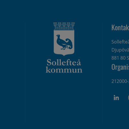
Kontak
Solleft
Djupövä
881 80 S
Organi
212000-