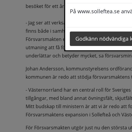
besöket för ett år sedan.
På www.solleftea.se använ
- Jag ser att verksamheten fortsätter att växa 
finns både i samhället och hos kommunen. Det h
Godkänn nödvändiga 
Försvarsmakten expanderar även på andra platser
utmaning att få förståelse för att verksamhete
underlättar och betyder mycket, sa försvarsminis
Johan Andersson, kommunstyrelsens ordförande
kommunen är redo att stödja försvarsmaktens til
- Västernorrland har en central roll för Sveriges
tillgångar, med bland annat övningsfält, skjutfält
Mitt budskap till ministern är att vi är redo att f
Försvarsmaktens expansion i Sollefteå och Väs
För Försvarsmakten utgör just nu den största ut