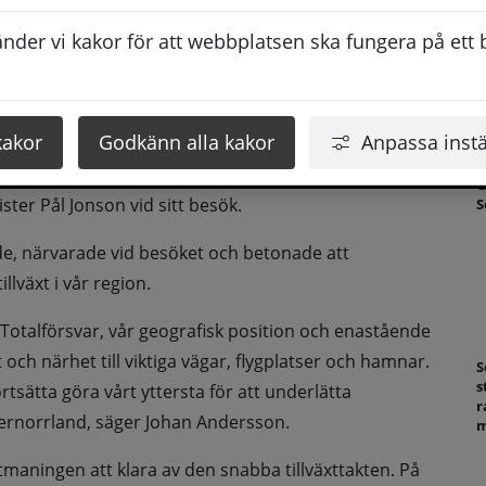
S
s
der vi kakor för att webbplatsen ska fungera på ett br
a
och utvecklas. Jag är imponerad av det engagemang som 
ar en stor betydelse och underlättar mycket. 
kakor
Godkänn alla kakor
Anpassa instä
 runt om i landet, och det har ibland varit en 
n växer. Men det engagemang som finns här, 
G
ter Pål Jonson vid sitt besök.
S
, närvarade vid besöket och betonade att 
lväxt i vår region.
 Totalförsvar, vår geografisk position och enastående 
 och närhet till viktiga vägar, flygplatser och hamnar. 
S
s
ortsätta göra vårt yttersta för att underlätta 
r
ternorrland, säger Johan Andersson.
m
maningen att klara av den snabba tillväxttakten. På 