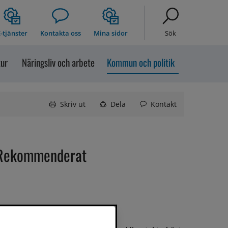
-tjänster
Kontakta oss
Mina sidor
Sök
tur
Näringsliv och arbete
Kommun och politik
Skriv ut
Dela
Kontakt
Rekommenderat