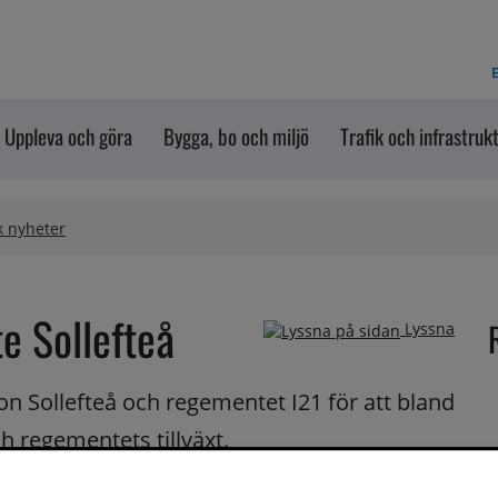
E
Uppleva och göra
Bygga, bo och miljö
Trafik och infrastruk
k nyheter
e Sollefteå
Lyssna
n Sollefteå och regementet I21 för att bland 
h regementets tillväxt.
h I21, och mycket har hänt sedan det föregående 