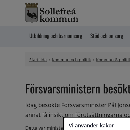
Hoppa till innehåll
Utbildning och barnomsorg
Stöd och omsorg
Startsida
Kommun och politik
Kommun & politi
Försvarsministern besökt
Idag besökte Försvarsminister Pål Jonso
annat få insikt om förutsättningarna oc
Vi använder kakor
Detta var ministerns andra besök i Sollefteå oc