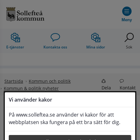
Hoppa till innehåll
Meny
E-tjänster
Kontakta oss
Mina sidor
Sök
Startsida
Kommun och politik
Dela
Kontakt
Kommun & politik nyheter
Vi använder kakor
Sollefteå kommun har 
På www.solleftea.se använder vi kakor för att
Lyssna
webbplatsen ska fungera på ett bra sätt för dig.
övat för att stärka motståndskraften och 
bidra till Totalförsvaret