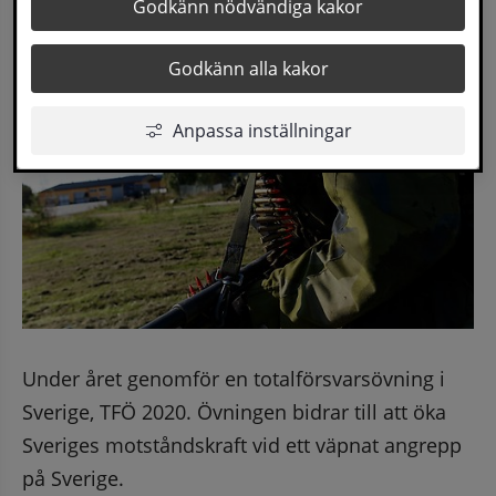
Godkänn nödvändiga kakor
Godkänn alla kakor
Anpassa inställningar
Under året genomför en totalförsvarsövning i 
Sverige, TFÖ 2020. Övningen bidrar till att öka 
Sveriges motståndskraft vid ett väpnat angrepp 
på Sverige.