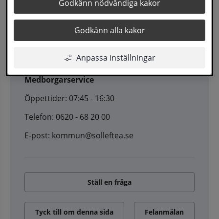
Godkänn nödvändiga kakor
Godkänn alla kakor
Kontakt
Anpassa inställningar
Medborgarservice
Öppettider: 07:45 - 16:30
Telefon: 0620 - 68 20 00
E-post: kommun@solleftea.se
Ställ en fråga
Tyck till om denna sida
Felanmälan