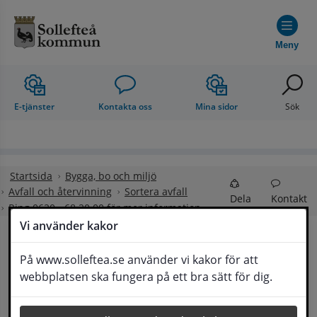
Hoppa till innehåll
Meny
E-tjänster
Kontakta oss
Mina sidor
Sök
Startsida
Bygga, bo och miljö
Avfall och återvinning
Sortera avfall
Dela
Kontakt
Ring 0620 - 68 20 00 för mer information
Vi använder kakor
Ring 0620 - 68 20 00 för mer information
På www.solleftea.se använder vi kakor för att
webbplatsen ska fungera på ett bra sätt för dig.
Senast uppdaterad
23 maj 2023