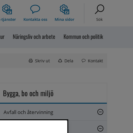
-tjänster
Kontakta oss
Mina sidor
Sök
tur
Näringsliv och arbete
Kommun och politik
Skriv ut
Dela
Kontakt
Bygga, bo och miljö
Avfall och återvinning
Närsorterat