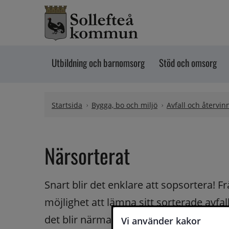
Hoppa till innehåll
Utbildning och barnomsorg
Stöd och omsorg
Startsida
Bygga, bo och miljö
Avfall och återvin
Närsorterat
Snart blir det enklare att sopsortera! F
möjlighet att lämna sitt sorterade avfall
det blir närmare sänker tröskeln för att s
Vi använder kakor