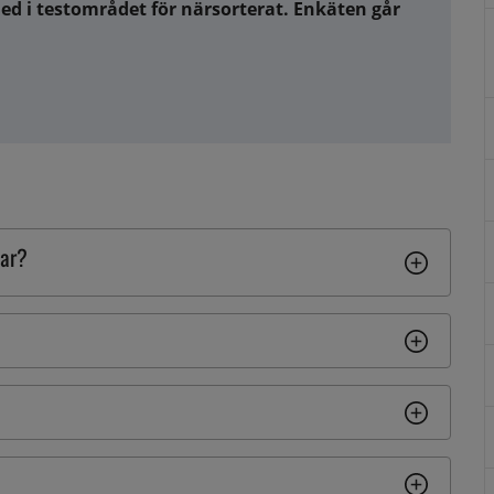
 i testområdet för närsorterat. Enkäten går 
i nytt fönster.
gar?