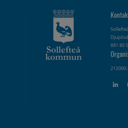
Kontak
Solleft
Djupövä
881 80 S
Organi
212000-