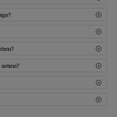
ingar?
orteras?
 sorteras?