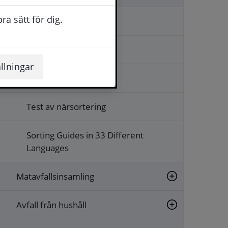
a sätt för dig.
Villa
Flerbostadshus
llningar
Fritidshus
Test av närsortering
Sorting Guides in 33 Different
Languages
Matavfallsinsamling
Avfall från hushåll