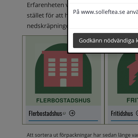
Erfarenheten visar att fler förpackninga
På www.solleftea.se använ
stället för att hamna i restavfallet. So
nedskräpningen.
Godkänn nödvändiga 
Flerbostadshus
Fritidshus
Öppnas i nytt fönster.
Att sortera ut förpackningar har sedan länge varit