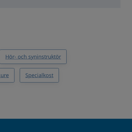
Hör- och syninstruktör
sure
Specialkost