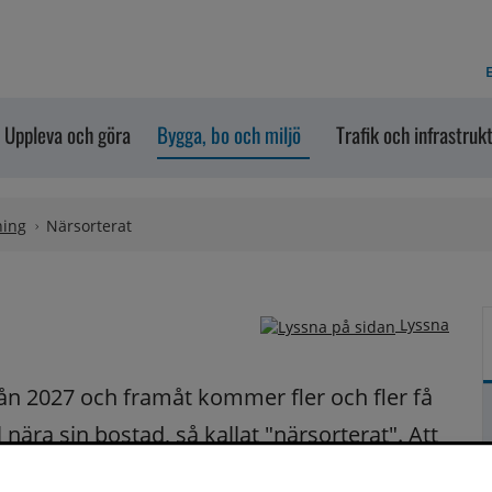
E
Uppleva och göra
Bygga, bo och miljö
Trafik och infrastruk
ning
Närsorterat
Lyssna
rån 2027 och framåt kommer fler och fler få 
 nära sin bostad, så kallat "närsorterat". Att 
ortera – det blir lättare att göra rätt. 