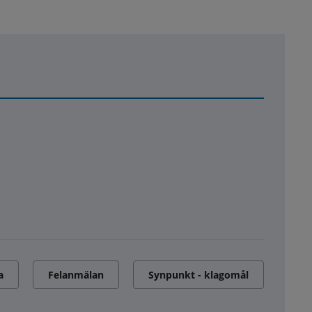
a
Felanmälan
Synpunkt - klagomål