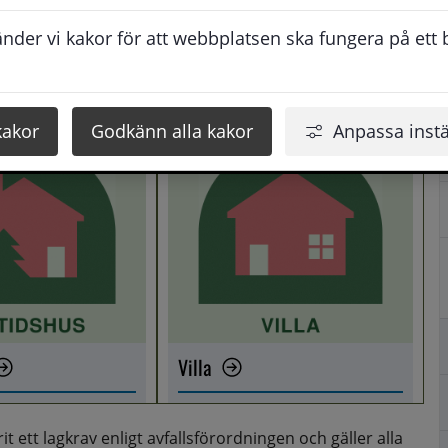
r sorteras ut och kan materialåtervinnas i 
der vi kakor för att webbplatsen ska fungera på ett br
m en extra vinst minskar också 
kakor
Godkänn alla kakor
Anpassa instä
Villa
 ett lagkrav enligt avfallsförordningen och gäller alla 