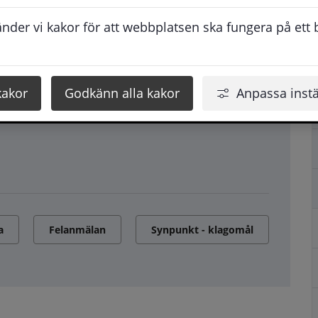
der vi kakor för att webbplatsen ska fungera på ett br
kakor
Godkänn alla kakor
Anpassa instä
a
Felanmälan
Synpunkt - klagomål