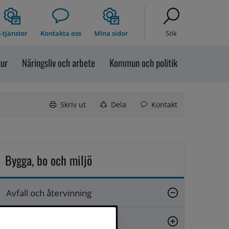
-tjänster
Kontakta oss
Mina sidor
Sök
tur
Näringsliv och arbete
Kommun och politik
Skriv ut
Dela
Kontakt
Bygga, bo och miljö
Avfall och återvinning
Närsorterat