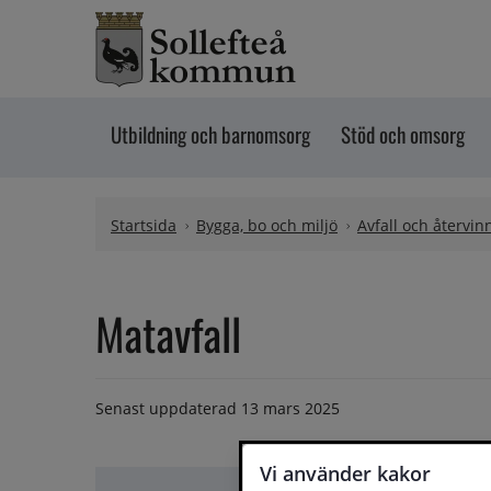
Hoppa till innehåll
Utbildning och barnomsorg
Stöd och omsorg
Startsida
Bygga, bo och miljö
Avfall och återvin
Matavfall
Senast uppdaterad
13 mars 2025
Vi använder kakor