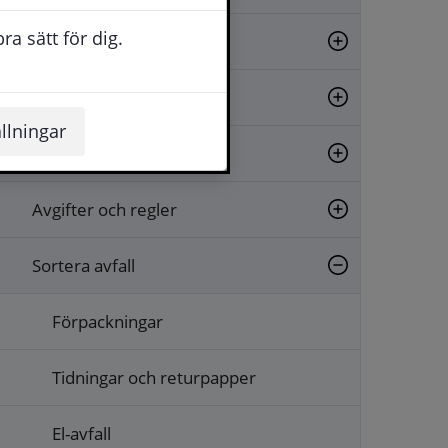
a sätt för dig.
Matavfallsinsamling
Avfall från hushåll
llningar
Avfall från verksamheter
Avgifter och regler
Sortera avfall
Förpackningar
Tidningar och returpapper
El-avfall