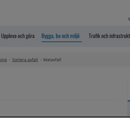
E
Uppleva och göra
Bygga, bo och miljö
Trafik och infrastruk
ning
Sortera avfall
Matavfall