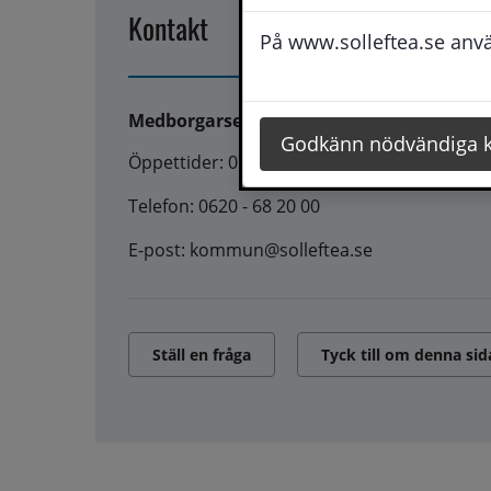
Kontakt
På www.solleftea.se använ
Medborgarservice
Godkänn nödvändiga 
Öppettider: 07:45 - 16:30
Telefon: 0620 - 68 20 00
E-post: kommun@solleftea.se
Ställ en fråga
Tyck till om denna sid