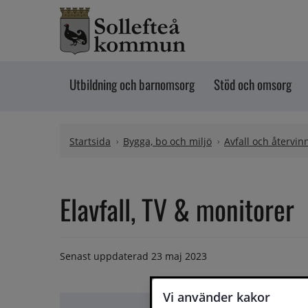
Hoppa till innehåll
Utbildning och barnomsorg
Stöd och omsorg
Startsida
Bygga, bo och miljö
Avfall och återvin
Elavfall, TV & monitorer
Senast uppdaterad
23 maj 2023
Vi använder kakor