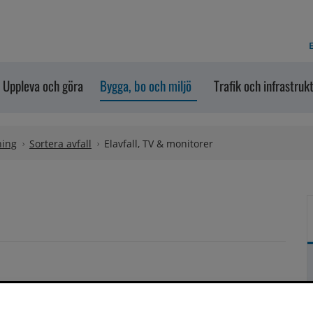
E
Uppleva och göra
Bygga, bo och miljö
Trafik och infrastruk
ning
Sortera avfall
Elavfall, TV & monitorer