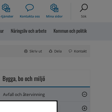
-tjänster
Kontakta oss
Mina sidor
Sök
tur
Näringsliv och arbete
Kommun och politik
Skriv ut
Dela
Kontakt
Bygga, bo och miljö
Avfall och återvinning
Närsorterat