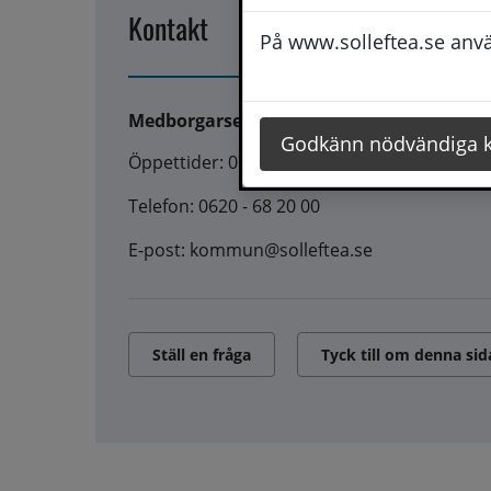
Kontakt
På www.solleftea.se använ
Medborgarservice
Godkänn nödvändiga 
Öppettider: 07:45 - 16:30
Telefon: 0620 - 68 20 00
E-post: kommun@solleftea.se
Ställ en fråga
Tyck till om denna sid