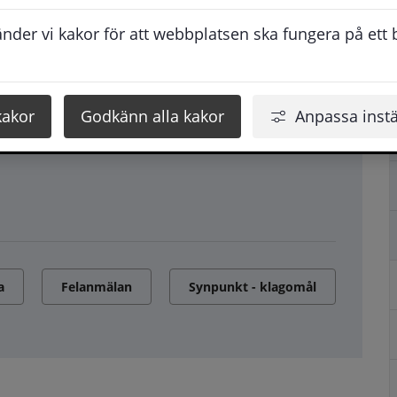
der vi kakor för att webbplatsen ska fungera på ett br
kakor
Godkänn alla kakor
Anpassa instä
a
Felanmälan
Synpunkt - klagomål