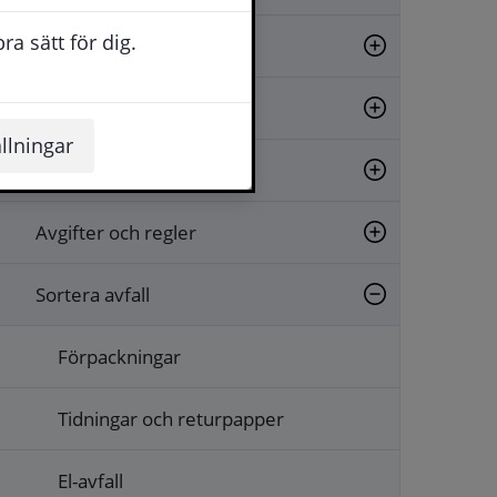
a sätt för dig.
Matavfallsinsamling
Avfall från hushåll
llningar
Avfall från verksamheter
Avgifter och regler
Sortera avfall
Förpackningar
Tidningar och returpapper
El-avfall