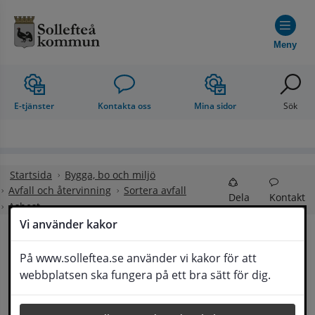
Hoppa till innehåll
Meny
E-tjänster
Kontakta oss
Mina sidor
Sök
Startsida
Bygga, bo och miljö
Avfall och återvinning
Sortera avfall
Dela
Kontakt
Asbest
Vi använder kakor
Asbest
På www.solleftea.se använder vi kakor för att
webbplatsen ska fungera på ett bra sätt för dig.
Senast uppdaterad
3 september 2025