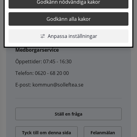
Godkänn nödvändiga kakor
Godkänn alla kakor
Kontakt
Anpassa inställningar
Medborgarservice
Öppettider: 07:45 - 16:30
Telefon: 0620 - 68 20 00
E-post: kommun@solleftea.se
Ställ en fråga
Tyck till om denna sida
Felanmälan