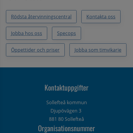
Rödsta återvinningscentral
Kontakta oss
Jobba hos oss
Specops
Öppettider och priser
Jobba som timvikarie
Kontaktuppgifter
Sollefteå kommun
Djupövägen 3 
881 80 Sollefteå
Organisationsnummer