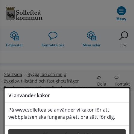
Hoppa till innehåll
Meny
E-tjänster
Kontakta oss
Mina sidor
Sök
Startsida
Bygga, bo och miljö
Bygglov, tillstånd och fastighetsfrågor
Dela
Kontakt
Bygglov och anmälan
Bygglovsprocessen
Vi använder kakor
Bygglovsprocessen
På www.solleftea.se använder vi kakor för att
Lyssna
webbplatsen ska fungera på ett bra sätt för dig.
Bygglov – från idé till slutbesked
Här kan du se de olika stegen när du söker bygglov 