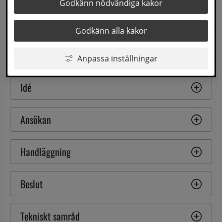
Godkänn nödvändiga kakor
eller gör en anmälan. Från att du har en idé och 
funderar på om bygglov behövs, till 
Godkänn alla kakor
ansökningsprocessen och till slut ett färdigt projekt.
Anpassa inställningar
Idé
Ansökan
Handläggning
Beslut
Tekniskt samråd