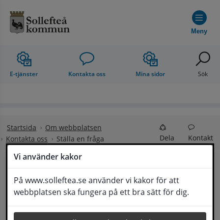
Hoppa till innehåll
Meny
E-tjänster
Kontakta oss
Mina sidor
Sök
Startsida
Om webbplatsen
Dela
Kontakt
Kontakta oss
Ställa en fråga
Vi använder kakor
Ställa en fråga
På www.solleftea.se använder vi kakor för att
Lyssna
webbplatsen ska fungera på ett bra sätt för dig.
Om din fråga är omfattande kan det bli aktuellt 
för Medborgarservice att själv få frågan 