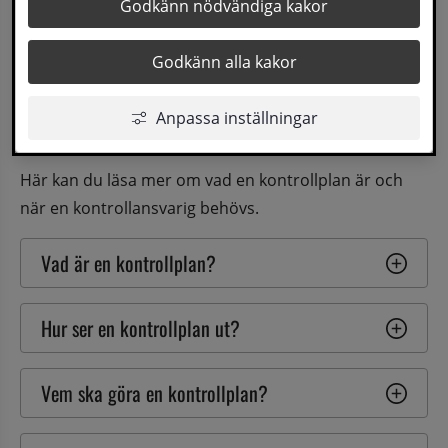
Godkänn nödvändiga kakor
Du som ska bygga, riva eller utföra markarbeten 
behöver alltid ta fram en kontrollplan.
Huvudregeln är 
Godkänn alla kakor
också att det ska finnas en eller flera 
kontrollansvariga. Det finns dock undantag från när 
Anpassa inställningar
en kontrollansvarig behövs.
Här kan du läsa mer om vad en kontrollplan är och 
när en kontrollansvarig behövs.
Vad är en kontrollplan?
Hur ser en kontrollplan ut?
Vem ska göra en kontrollplan?