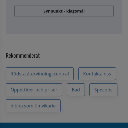
Synpunkt - klagomål
Rekommenderat
Rödsta återvinningscentral
Kontakta oss
Öppettider och priser
Bad
Specops
Jobba som timvikarie