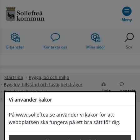
Hoppa till innehåll
Meny
E-tjänster
Kontakta oss
Mina sidor
Sök
Startsida
Bygga, bo och miljö
Bygglov, tillstånd och fastighetsfrågor
Dela
Kontakt
Bygglov och anmälan
Kontrollplan och kontrollansvarig
Vi använder kakor
På www.solleftea.se använder vi kakor för att
Kontrollplan och 
webbplatsen ska fungera på ett bra sätt för dig.
Lyssna
kontrollansvarig