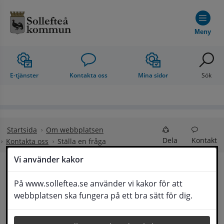
Hoppa till innehåll
Meny
E-tjänster
Kontakta oss
Mina sidor
Sök
Startsida
Om webbplatsen
Dela
Kontakt
Kontakta oss
Ställa en fråga
Vi använder kakor
Ställa en fråga
På www.solleftea.se använder vi kakor för att
Lyssna
webbplatsen ska fungera på ett bra sätt för dig.
Om din fråga är omfattande kan det bli aktuellt 
för Medborgarservice att själv få frågan 