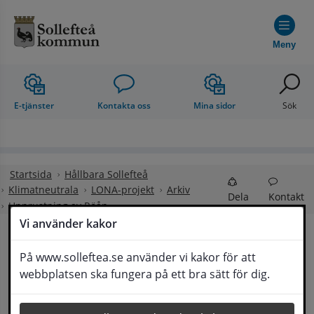
Hoppa till innehåll
Meny
E-tjänster
Kontakta oss
Mina sidor
Sök
Startsida
Hållbara Sollefteå
Klimatneutrala
LONA-projekt
Arkiv
Dela
Kontakt
Upprustning av Röån
Vi använder kakor
Upprustning av Röån
På www.solleftea.se använder vi kakor för att
Lyssna
webbplatsen ska fungera på ett bra sätt för dig.
Sollefteå kommun har beviljats LONA-bidrag till 
Upprustning av Röån. Projektet pågår till 