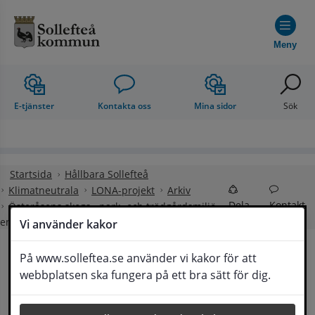
Hoppa till innehåll
Meny
E-tjänster
Kontakta oss
Mina sidor
Sök
Startsida
Hållbara Sollefteå
Klimatneutrala
LONA-projekt
Arkiv
Dela
Kontakt
Österåsens skogs-, park- och trädgårdsmiljö,
en tidsresa i hälsans tecken
Vi använder kakor
På www.solleftea.se använder vi kakor för att
Österåsens skogs-, 
webbplatsen ska fungera på ett bra sätt för dig.
Lyssna
park- och trädgårdsmiljö, en tidsresa i 