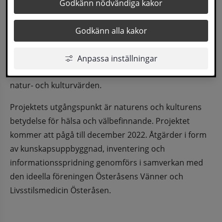
Godkänn nödvändiga kakor
hälsans tecken
Sollefteå kommun har fått bidrag från lokala 
Godkänn alla kakor
naturvårdssatsningen, LONA att ta fram en 
handlingsplan för restaurering av betydelsefulla 
Anpassa inställningar
platser i Österåsens utemiljö utifrån 
natur- och kulturvärden.
Projektets utgångspunkt är naturens och kulturens 
betydelse för hälsa och välbefinnande. Projektet 
kommer att pågå till december 2022. Åtgärder i form 
av kunskapsuppbyggnad, inventering och 
informationsspridning genomförs i samverkan med 
den ideella föreningen Österåsens Vänner och 
Livsstilsmedicin Österåsen.