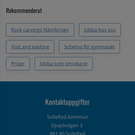
Rekommenderat
Rock carvings Nämforsen
Jobba hos oss
Visit and explore
Schema för gymnasiet
Priser
Jobba som timvikarie
Kontaktuppgifter
Sollefteå kommun
Djupövägen 3 
881 80 Sollefteå