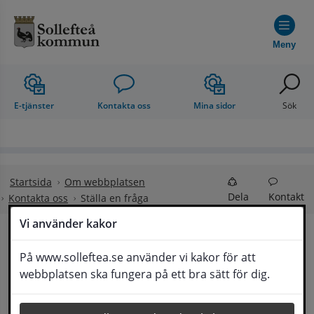
Hoppa till innehåll
Meny
E-tjänster
Kontakta oss
Mina sidor
Sök
Startsida
Om webbplatsen
Dela
Kontakt
Kontakta oss
Ställa en fråga
Vi använder kakor
Ställa en fråga
På www.solleftea.se använder vi kakor för att
Lyssna
webbplatsen ska fungera på ett bra sätt för dig.
Om din fråga är omfattande kan det bli aktuellt 
för Medborgarservice att själv få frågan 