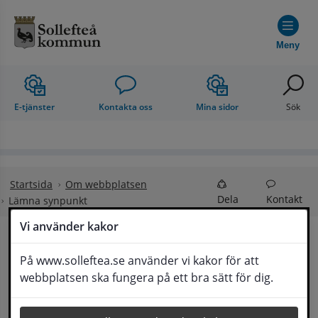
Hoppa till innehåll
Meny
E-tjänster
Kontakta oss
Mina sidor
Sök
Startsida
Om webbplatsen
Dela
Kontakt
Lämna synpunkt
Vi använder kakor
Lämna synpunkt
På www.solleftea.se använder vi kakor för att
Lyssna
webbplatsen ska fungera på ett bra sätt för dig.
Här kan du lämna synpunkter, förslag och 
klagomål, men också ge oss beröm på hemsida 