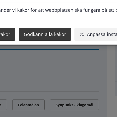
der vi kakor för att webbplatsen ska fungera på ett br
kakor
Godkänn alla kakor
Anpassa instä
a
Felanmälan
Synpunkt - klagomål