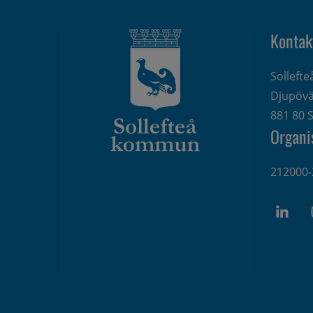
Kontak
Solleft
Djupövä
881 80 S
Organi
212000-