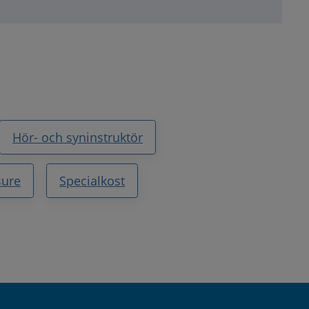
Hör- och syninstruktör
sure
Specialkost