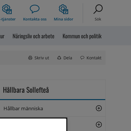
-tjänster
Kontakta oss
Mina sidor
Sök
tur
Näringsliv och arbete
Kommun och politik
Skriv ut
Dela
Kontakt
Hållbara Sollefteå
Hållbar människa
Hållbar tillväxt