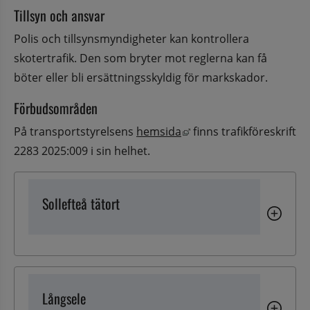
Tillsyn och ansvar
Polis och tillsynsmyndigheter kan kontrollera 
skotertrafik. Den som bryter mot reglerna kan få 
böter eller bli ersättningsskyldig för markskador.
Förbudsområden
Länk till annan webbpla
På transportstyrelsens 
hemsida
 finns trafikföreskrift 
2283 2025:009 i sin helhet.
Sollefteå tätort
Långsele