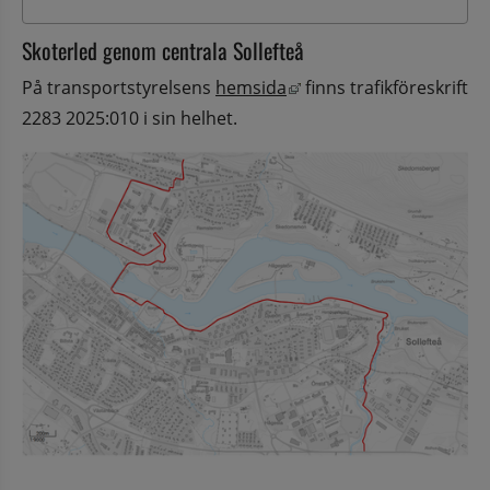
Skoterled genom centrala Sollefteå
Länk till annan webbpla
På transportstyrelsens 
hemsida
 finns trafikföreskrift 
2283 2025:010 i sin helhet.