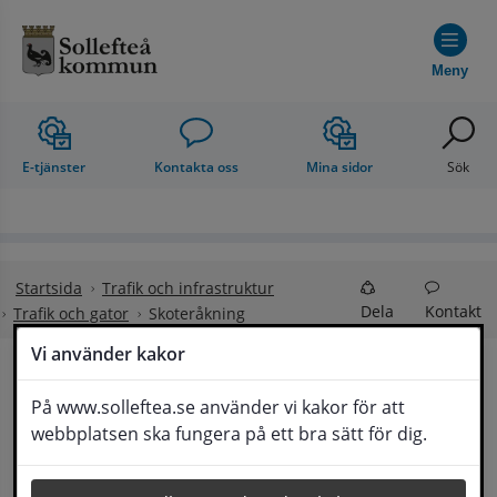
Hoppa till innehåll
Meny
E-tjänster
Kontakta oss
Mina sidor
Sök
Startsida
Trafik och infrastruktur
Dela
Kontakt
Trafik och gator
Skoteråkning
Vi använder kakor
Skoteråkning
På www.solleftea.se använder vi kakor för att
Lyssna
webbplatsen ska fungera på ett bra sätt för dig.
Information om skoteråkning i Sollefteå 
kommun