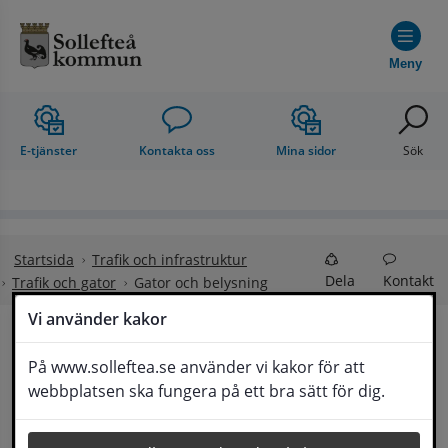
Hoppa till innehåll
Meny
E-tjänster
Kontakta oss
Mina sidor
Sök
Startsida
Trafik och infrastruktur
Dela
Kontakt
Trafik och gator
Gator och belysning
Vi använder kakor
Gator och belysning
På www.solleftea.se använder vi kakor för att
Lyssna
webbplatsen ska fungera på ett bra sätt för dig.
Här kan du läsa om drift och underhåll av gator, 
gatubelysningen samt skötsel av häckar och 