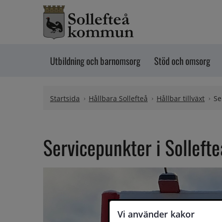
Hoppa till innehåll
Utbildning och barnomsorg
Stöd och omsorg
Startsida
Hållbara Sollefteå
Hållbar tillväxt
Se
Servicepunkter i Sollef
Vi använder kakor