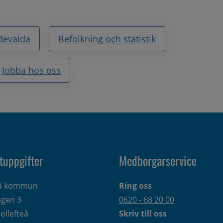
devalda
Befolkning och statistik
Jobba hos oss
tuppgifter
Medborgarservice
eå kommun
Ring oss
gen 3 
0620 - 68 20 00
ollefteå
Skriv till oss