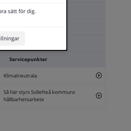
Hemsändningsbidrag
a sätt för dig.
Landsbygdsrådet
llningar
Landsbygdsutveckling
Servicepunkter
Klimatneutrala
Så här styrs Sollefteå kommuns
hållbarhetsarbete