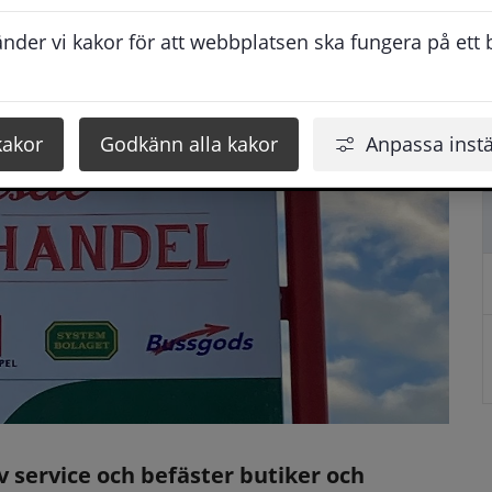
der vi kakor för att webbplatsen ska fungera på ett br
kakor
Godkänn alla kakor
Anpassa instä
 service och befäster butiker och 