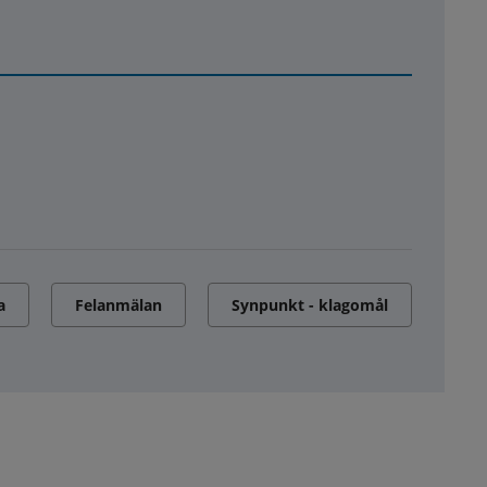
a
Felanmälan
Synpunkt - klagomål