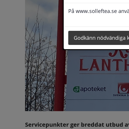
På www.solleftea.se använ
Godkänn nödvändiga 
Servicepunkter ger breddat utbud av