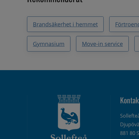
Brandsäkerhet i hemmet
Förtroen
Gymnasium
Move-in service
Kontak
Solleft
Djupövä
881 80 S