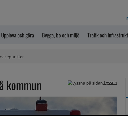
E
Uppleva och göra
Bygga, bo och miljö
Trafik och infrastruk
rvicepunkter
teå kommun
Lyssna