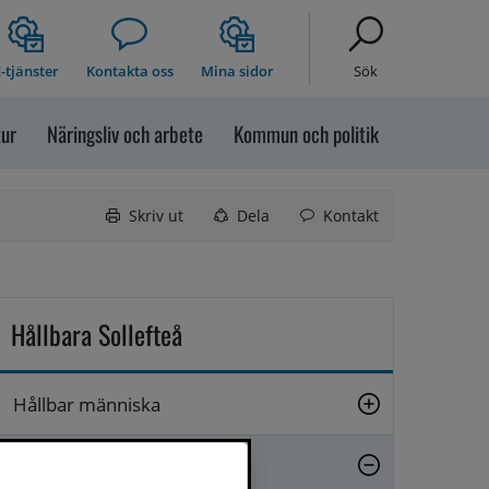
-tjänster
Kontakta oss
Mina sidor
Sök
tur
Näringsliv och arbete
Kommun och politik
Skriv ut
Dela
Kontakt
Hållbara Sollefteå
Hållbar människa
Hållbar tillväxt