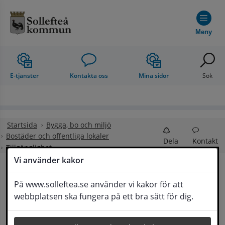
Hoppa till innehåll
Meny
E-tjänster
Kontakta oss
Mina sidor
Sök
Startsida
Bygga, bo och miljö
Bostäder och offentliga lokaler
Dela
Kontakt
Tillgänglighet
Vi använder kakor
Tillgänglighet
På www.solleftea.se använder vi kakor för att
Lyssna
webbplatsen ska fungera på ett bra sätt för dig.
Kommunfullmäktige fastställde 2012 ett antal 
inriktningsmål för kommunens verksamhet. Ett 