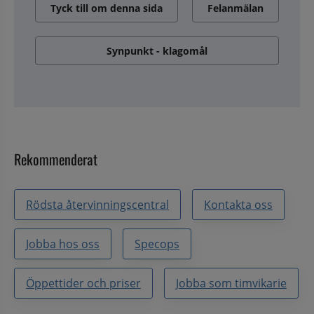
Tyck till om denna sida
Felanmälan
Synpunkt - klagomål
Rekommenderat
Rödsta återvinningscentral
Kontakta oss
Jobba hos oss
Specops
Öppettider och priser
Jobba som timvikarie