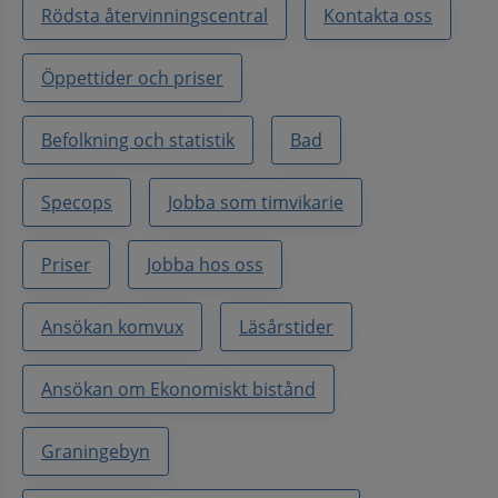
Rödsta återvinningscentral
Kontakta oss
Öppettider och priser
Befolkning och statistik
Bad
Specops
Jobba som timvikarie
Priser
Jobba hos oss
Ansökan komvux
Läsårstider
Ansökan om Ekonomiskt bistånd
Graningebyn