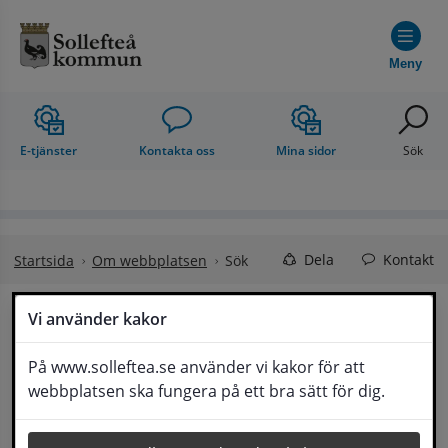
Hoppa till innehåll
Meny
E-tjänster
Kontakta oss
Mina sidor
Sök
Dela
Kontakt
Startsida
Om webbplatsen
Sök
Vi använder kakor
Sök på webbplatsen
Lyssna
På www.solleftea.se använder vi kakor för att
webbplatsen ska fungera på ett bra sätt för dig.