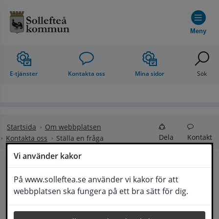
Hoppa till innehåll
Meny
E-tjänster
Kontakta oss
Mina sidor
Sök
Startsida
Om webbplatsen
Dela
Kontakt
Kontakta oss
Ställa en fråga
Vi använder kakor
Ställa en fråga
På www.solleftea.se använder vi kakor för att
Lyssna
webbplatsen ska fungera på ett bra sätt för dig.
Om din fråga är omfattande kan det bli aktuellt 
för Medborgarservice att själv få frågan 