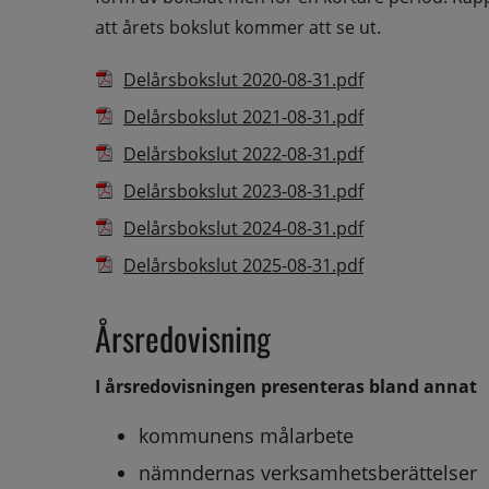
att årets bokslut kommer att se ut.
Filer tillgängliga för nedladdning
Ikon som illustrerar filtyp
Filnamn
Pdf, 2.5 MB.
Fil
Delårsbokslut 2020-08-31.pdf
Pdf, 2.6 MB.
Delårsbokslut 2021-08-31.pdf
Pdf, 1.7 MB.
Delårsbokslut 2022-08-31.pdf
Pdf, 1.8 MB.
Delårsbokslut 2023-08-31.pdf
Pdf, 2.1 MB.
Delårsbokslut 2024-08-31.pdf
Pdf, 1.2 MB.
Delårsbokslut 2025-08-31.pdf
Årsredovisning
I årsredovisningen presenteras bland annat
kommunens målarbete
nämndernas verksamhetsberättelser