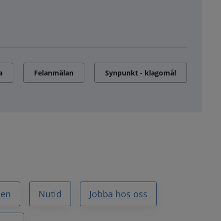
a
Felanmälan
Synpunkt - klagomål
sen
Nutid
Jobba hos oss