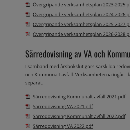
Övergripande verksamhetsplan 2023-2025.p
Övergripande verksamhetsplan 2024-2026.p
Övergripande verksamhetsplan 2025-2027.p
Övergripande verksamhetsplan 2026-2028.p
Särredovisning av VA och Kommun
I samband med årsbokslut görs särskilda redov
och Kommunalt avfall. Verksamheterna ingår i
separat.
Filer tillgängliga för nedladdning
Ikon som illustrerar filtyp
Filnamn
Fil
Pd
Särredovisning Kommunalt avfall 2021.pdf
Pdf, 994.5 kB.
Särredovisning VA 2021.pdf
Pd
Särredovisning Kommunalt avfall 2022.pdf
Pdf, 979.9 kB.
Särredovisning VA 2022.pdf