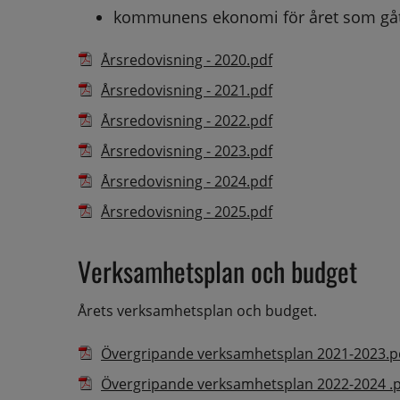
kommunens ekonomi för året som gå
Filer tillgängliga för nedladdning
Ikon som illustrerar filtyp
Pdf, 1.8 MB.
Filnamn
Fil
Årsredovisning - 2020.pdf
Pdf, 2.9 MB.
Årsredovisning - 2021.pdf
Pdf, 1.5 MB.
Årsredovisning - 2022.pdf
Pdf, 2.7 MB.
Årsredovisning - 2023.pdf
Pdf, 2.8 MB.
Årsredovisning - 2024.pdf
Pdf, 1.7 MB.
Årsredovisning - 2025.pdf
Verksamhetsplan och budget
Årets verksamhetsplan och budget.
Filer tillgängliga för nedladdning
Ikon som illustrerar filtyp
Filnamn
Fil
Övergripande verksamhetsplan 2021-2023.p
Övergripande verksamhetsplan 2022-2024 .