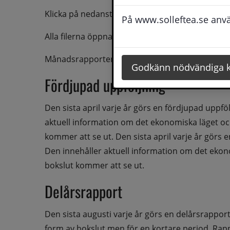
Klicka på nedanstående snabblänkar för att läs
På www.solleftea.se använ
Alla filerna öppnas i nytt fönster med Acrobat R
Månadsrapporter publiceras ej men kan begäras
Godkänn nödvändiga 
Fördjupad uppföljning
Den sista april varje år görs en fördjupad uppf
aktuell information om det ekonomiska läget och
kommer att se ut. Den sista april varje år görs
Den innehåller aktuell information om det ekono
bokslut kommer att se ut.
Delårsrapport
Den sista augusti varje år görs en delårsrappor
form av bokslut men för en kortare period. Rap