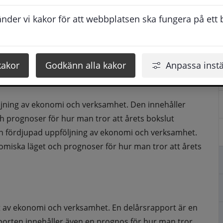
a mer.
der vi kakor för att webbplatsen ska fungera på ett br
eader.
 per mejl: 
ekonomiavdelningen@solleftea.se
.
kakor
Godkänn alla kakor
Anpassa instä
öljning av ekonomi och verksamhet. Den innehåller 
 prognoser för hur man tror att årets bokslut 
 en fördjupad uppföljning av ekonomi och verksamhet. 
miska läget och prognoser för hur man tror att årets 
t av ekonomi och verksamhet. En delårsrapport är en 
porten innehåller även en prognos för hur man tror 