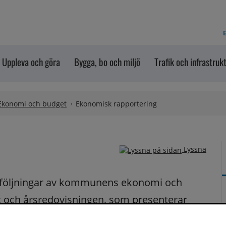
E
Uppleva och göra
Bygga, bo och miljö
Trafik och infrastruk
Ekonomi och budget
Ekonomisk rapportering
Lyssna
pföljningar av kommunens ekonomi och 
 och årsredovisningen, som presenterar 
.