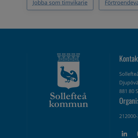
Jobba som timvikarie
Förtroendev
Kontak
Solleft
Djupövä
881 80 S
Organi
212000-