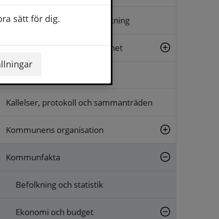
a sätt för dig.
Arkiv, diarium och släktforskning
Beslut, insyn och rättssäkerhet
llningar
Dialog och synpunkter
Kallelser, protokoll och sammanträden
Kommunens organisation
Kommunfakta
Befolkning och statistik
Ekonomi och budget