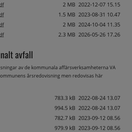
Pdf, 2 MB.
2 MB
2022-12-07 15.15
df
Pdf, 1.5 MB.
1.5 MB
2023-08-31 10.47
df
Pdf, 2 MB.
2 MB
2024-10-04 11.35
df
Pdf, 2.3 MB.
2.3 MB
2026-05-26 17.26
df
alt avfall
isningar av de kommunala affärsverksamheterna VA 
 kommunens årsredovisning men redovisas här 
storlek
f, 783.3 kB.
Datum fil laddades upp
783.3 kB
2022-08-24 13.07
994.5 kB
2022-08-24 13.07
f, 782.7 kB.
782.7 kB
2023-09-12 08.56
979.9 kB
2023-09-12 08.56