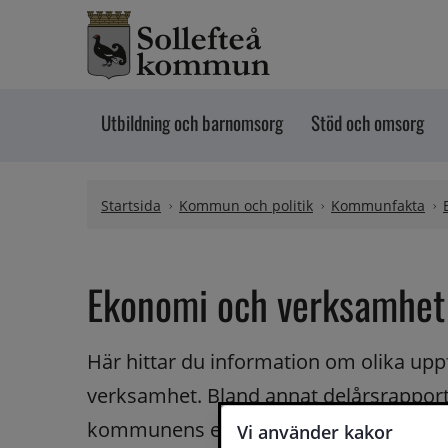
Hoppa till innehåll
Utbildning och barnomsorg
Stöd och omsorg
Startsida
Kommun och politik
Kommunfakta
Ekonomi och verksamhet
Här hittar du information om olika up
verksamhet. Bland annat delårsrapport
kommunens ekonomi för året som gått
Vi använder kakor