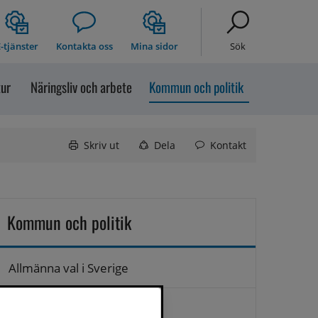
-tjänster
Kontakta oss
Mina sidor
Sök
tur
Näringsliv och arbete
Kommun och politik
Skriv ut
Dela
Kontakt
Kommun och politik
Allmänna val i Sverige
Anslagstavla