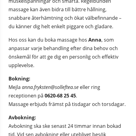
muskelspänningar och smärta. Regelbunden 
massage kan även bidra till bättre hållning, 
snabbare återhämtning och ökat välbefinnande – 
du känner dig helt enkelt piggare och gladare.
Hos oss kan du boka massage hos 
Anna
, som 
anpassar varje behandling efter dina behov och 
önskemål för att ge dig en personlig och effektiv 
upplevelse.
Bokning:
Mejla 
anna.fryksten@solleftea.se
 eller ring 
receptionen på 
0620-68 25 45
.
Massage erbjuds främst på tisdagar och torsdagar.
Avbokning:
Avbokning ska ske senast 24 timmar innan bokad 
tid. Vid sen avbokning eller uteblivet besök 