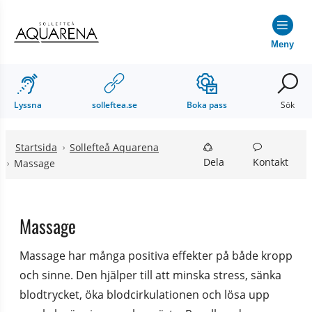
Hoppa till innehåll
Hoppa till undermeny
Meny
Lyssna
solleftea.se
Boka pass
Sök
Startsida
Sollefteå Aquarena
Dela
Kontakt
Massage
Massage
Massage har många positiva effekter på både kropp 
och sinne. Den hjälper till att minska stress, sänka 
blodtrycket, öka blodcirkulationen och lösa upp 