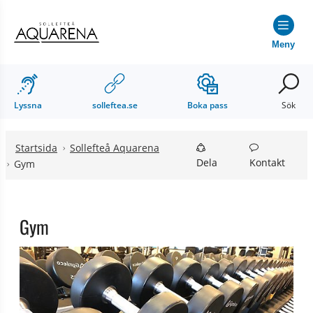
Hoppa till innehåll
Hoppa till undermeny
Meny
Lyssna
solleftea.se
Boka pass
Sök
Startsida
Sollefteå Aquarena
Dela
Kontakt
Gym
Gym